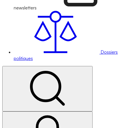
newsletters
Dossiers
politiques