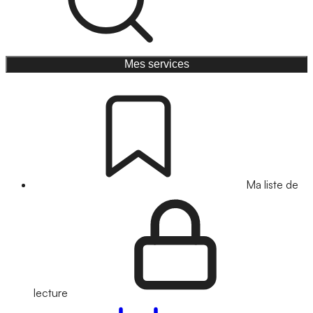
Mes services
Ma liste de
lecture