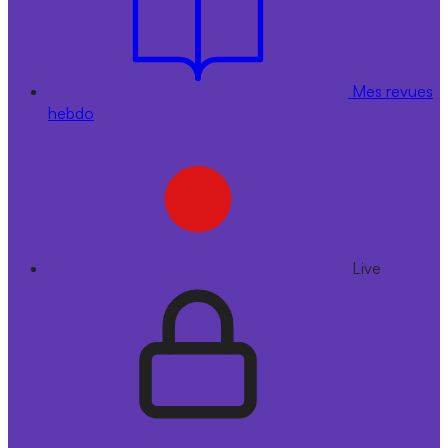
Mes revues
hebdo
Live