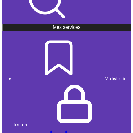
Mes services
Ma liste de
lecture