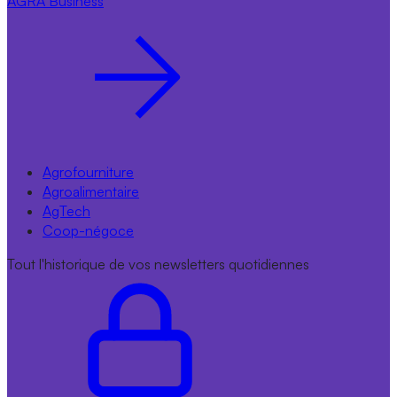
AGRA
Business
Agrofourniture
Agroalimentaire
AgTech
Coop-négoce
Tout l'historique de vos newsletters quotidiennes