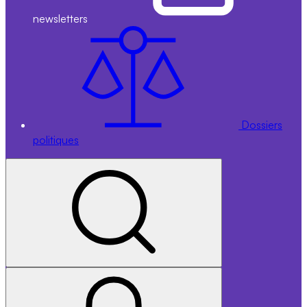
newsletters
Dossiers
politiques