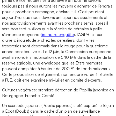
partie de nos récoltes sera achevée et nous ne savons
toujours pas si nous aurons les moyens d’acheter de l’engrais
pour la prochaine campagne, déclare-t-il. C’est pourtant
aujourd’hui que nous devons anticiper nos assolements et
nos approvisionnements avant les prochains semis, après il
sera trop tard. » Alors que la récolte de céréales à paille
s’annonce moyenne (
lire notre enquête
), l’AGPB fait part
d’une « inquiétude » chez les céréaliers, dont « les
trésoreries sont désormais dans le rouge pour la quatrième
année consécutive ». Le 12 juin, la Commission européenne
avait annoncé la mobilisation de 540 M€ dans le cadre de la
réserve agricole, une enveloppe que les États membres
peuvent compléter à hauteur de 200 % de fonds nationaux.
Cette proposition de règlement, non encore votée à l’échelle
à l’UE, doit être examinée mi-juillet en comité d'experts.
Cultures végétales: première détection de Popillia japonica en
Bourgogne-Franche-Comté
Un scarabée japonais (Popillia japonica) a été capturé le 16 juin
à Écot (Doubs) dans le cadre d’un plan de surveillance