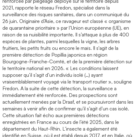
renforcée par piégeage déployé sur le territoire depuis
2021, rapporte le réseau Fredon, spécialisé dans la
surveillance des risques sanitaires, dans un communiqué du
26 juin. Originaire d’Asie, ce ravageur est classé « organisme
de quarantaine prioritaire » par l’Union européenne (UE), en
raison de sa nuisibilité importante. Il s’attaque à plus de 400
espèces de plantes, parmi lesquelles la vigne, les arbres
fruitiers, les petits fruits ou encore le maïs. Il s'agit de la
première détection de Popillia japonica en région
Bourgogne-Franche-Comté, et de la première détection sur
le territoire national en 2026. « Les conditions laissent
supposer qu’il s’agit d’un individu isolé (…) ayant
vraisemblablement voyagé via le transport routier », souligne
Fredon. A la suite de cette détection, la surveillance a
immédiatement été renforcée. Des prospections sont
actuellement menées par la Draaf, et se poursuivront dans les
semaines à venir afin de confirmer qu’il s’agit d’un cas isolé.
Cette situation fait écho aux premières détections
enregistrées en France au cours de l’été 2025, dans le
département du Haut-Rhin. L’insecte a également été
identifié en Suisse, où il est établi depuis 2017, et en Italie, où