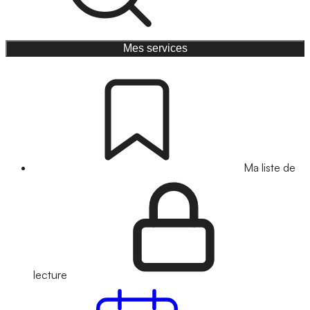
Mes services
Ma liste de
lecture