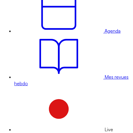
Agenda
Mes revues
hebdo
Live