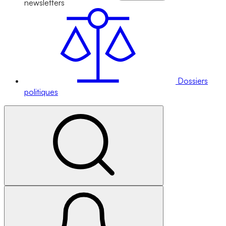
newsletters
Dossiers
politiques