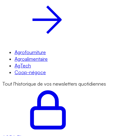
Agrofourniture
Agroalimentaire
AgTech
Coop-négoce
Tout l'historique de vos newsletters quotidiennes