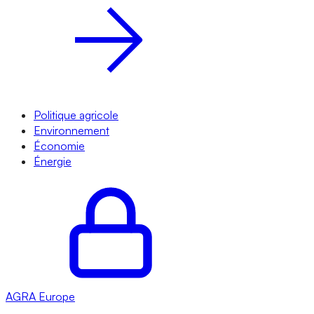
Politique agricole
Environnement
Économie
Énergie
AGRA
Europe