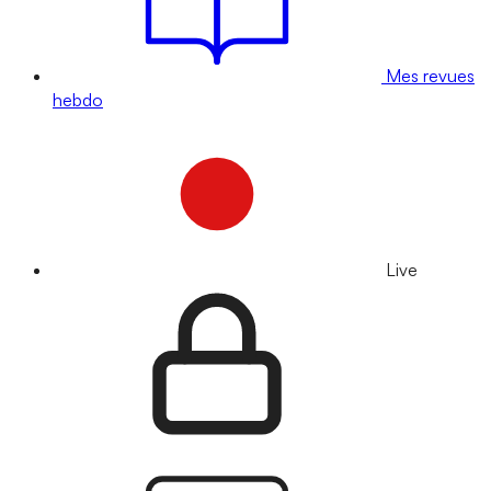
Mes revues
hebdo
Live