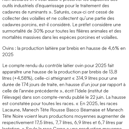
outils industriels d’équarrissage pour le traitement des
cadavres de ruminants ». Saturés, ceux-ci ont cessé de
collecter des volailles et ne collectent qu’une partie des
cadavres porcins, est-il considéré. Le préfet considère une
surmortalité de 30% pour toutes les filières animales et des
mortalités massives dans les espèces porcines et volailles.
Ovins : la production laitière par brebis en hausse de 4,6% en
2025
Le compte rendu du contrôle laitier ovin pour 2025 fait
apparaître une hausse de la production par brebis de 13,8
litres (+4,58%), celle-ci atteignant « 314,9 litres pour une
durée de 174 jours de traite, en hausse d’un jour par rapport à
celle de l’année précédente », écrit l’Idele (institut de
l’élevage) dans son compte-rendu publié le 22 juin. La hausse
est constatée pour toutes les races. « En 2025, les races
Lacaune, Manech Tête Rousse Basco Béarnaise et Manech
Tête Noire voient leurs productions moyennes augmenter de
respectivement 17,5 litres, 7,7 litres, 6,9 litres et 6,7 litres par
lactation. » Seule la race Corse a une production moyenne