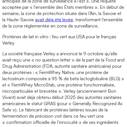
anticipée de la zone de surveillance à l’est ». Une requête
acceptée par « l’ensemble des États membres ». En début de
semaine, la zone de protection située dans l’Ain, la Savoie et
la Haute-Savoie
avait déjà été levée
, transformant l’ensemble
de la zone réglementée en zone de surveillance.
Protéines de lait in vitro : feu vert aux USA pour le français
Verley
La société française Verley a annoncé le 9 octobre qu’elle
avait reçu une « no question letter » de la part de la Food and
Drug Administration (FDA, autorité sanitaire américaine) pour
deux protéines : « FermWhey Native, une protéine de
lactosérum composée à 95 % de beta lactoglobuline (BLG) »
et « FermWhey MicroStab, une protéine fonctionnalisée,
microparticulée et brevetée ». Verley (anciennement Bon
Vivant) avait déjà obtenu début 2025 des autorités sanitaires
américaines le statut GRAS (pour « Generally Recognized As
Safe »). Le fabricant de protéines laitières issues de la
fermentation de précision voit dans ce feu vert une
« confirmation officielle de l’innocuité » de ses ingrédients