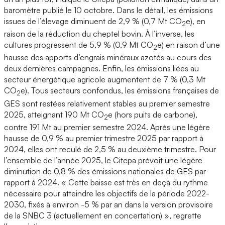
baromètre publié le 10 octobre. Dans le détail, les émissions
issues de l’élevage diminuent de 2,9 % (0,7 Mt CO
e), en
2
raison de la réduction du cheptel bovin. À l’inverse, les
cultures progressent de 5,9 % (0,9 Mt CO
e) en raison d’une
2
hausse des apports d’engrais minéraux azotés au cours des
deux dernières campagnes. Enfin, les émissions liées au
secteur énergétique agricole augmentent de 7 % (0,3 Mt
CO
e). Tous secteurs confondus, les émissions françaises de
2
GES sont restées relativement stables au premier semestre
2025, atteignant 190 Mt CO
e (hors puits de carbone),
2
contre 191 Mt au premier semestre 2024. Après une légère
hausse de 0,9 % au premier trimestre 2025 par rapport à
2024, elles ont reculé de 2,5 % au deuxième trimestre. Pour
l’ensemble de l’année 2025, le Citepa prévoit une légère
diminution de 0,8 % des émissions nationales de GES par
rapport à 2024. « Cette baisse est très en deçà du rythme
nécessaire pour atteindre les objectifs de la période 2022-
2030, fixés à environ -5 % par an dans la version provisoire
de la SNBC 3 (actuellement en concertation) », regrette