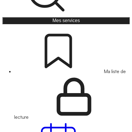
Mes services
Ma liste de
lecture