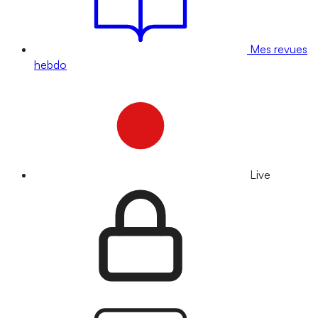
Mes revues
hebdo
Live