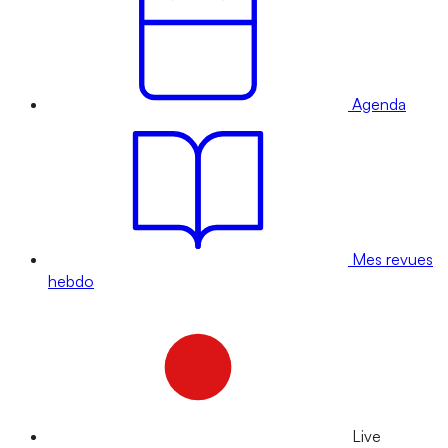
Agenda
Mes revues
hebdo
Live