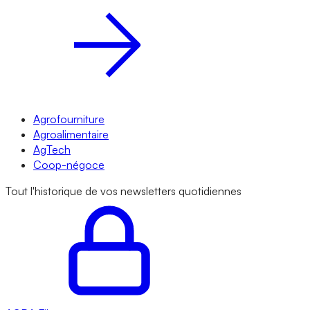
Agrofourniture
Agroalimentaire
AgTech
Coop-négoce
Tout l'historique de vos newsletters quotidiennes