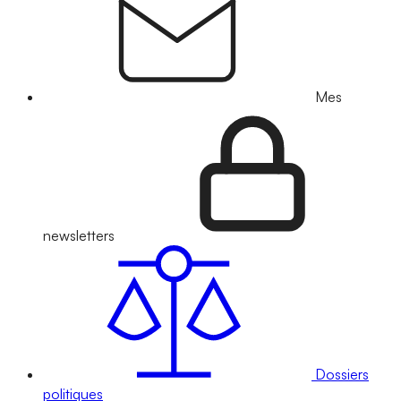
Mes
newsletters
Dossiers
politiques