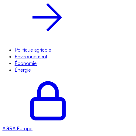
Politique agricole
Environnement
Économie
Énergie
AGRA
Europe