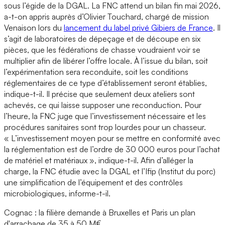
sous l’égide de la DGAL. La FNC attend un bilan fin mai 2026,
a-t-on appris auprès d’Olivier Touchard, chargé de mission
Venaison lors du
lancement du label privé Gibiers de France
. Il
s’agit de laboratoires de dépeçage et de découpe en six
pièces, que les fédérations de chasse voudraient voir se
multiplier afin de libérer l’offre locale. À l’issue du bilan, soit
l’expérimentation sera reconduite, soit les conditions
réglementaires de ce type d’établissement seront établies,
indique-t-il. Il précise que seulement deux ateliers sont
achevés, ce qui laisse supposer une reconduction. Pour
l’heure, la FNC juge que l’investissement nécessaire et les
procédures sanitaires sont trop lourdes pour un chasseur.
« L’investissement moyen pour se mettre en conformité avec
la réglementation est de l’ordre de 30 000 euros pour l’achat
de matériel et matériaux », indique-t-il. Afin d’alléger la
charge, la FNC étudie avec la DGAL et l’Ifip (Institut du porc)
une simplification de l’équipement et des contrôles
microbiologiques, informe-t-il.
Cognac : la filière demande à Bruxelles et Paris un plan
d'arrachage de 35 à 50 M€