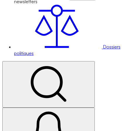
newsletters
Dossiers
politiques