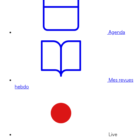
Agenda
Mes revues
hebdo
Live