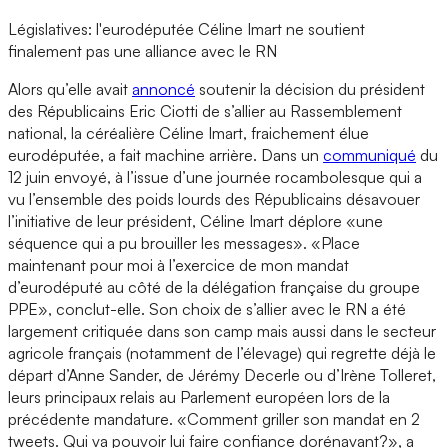
Législatives: l'eurodéputée Céline Imart ne soutient
finalement pas une alliance avec le RN
Alors qu’elle avait
annoncé
soutenir la décision du président
des Républicains Eric Ciotti de s’allier au Rassemblement
national, la céréalière Céline Imart, fraichement élue
eurodéputée, a fait machine arrière. Dans un
communiqué
du
12 juin envoyé, à l’issue d’une journée rocambolesque qui a
vu l’ensemble des poids lourds des Républicains désavouer
l’initiative de leur président, Céline Imart déplore «une
séquence qui a pu brouiller les messages». «Place
maintenant pour moi à l’exercice de mon mandat
d’eurodéputé au côté de la délégation française du groupe
PPE», conclut-elle. Son choix de s’allier avec le RN a été
largement critiquée dans son camp mais aussi dans le secteur
agricole français (notamment de l’élevage) qui regrette déjà le
départ d’Anne Sander, de Jérémy Decerle ou d’Irène Tolleret,
leurs principaux relais au Parlement européen lors de la
précédente mandature. «Comment griller son mandat en 2
tweets. Qui va pouvoir lui faire confiance dorénavant?», a