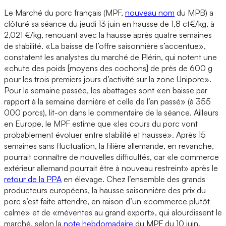
Le Marché du porc français (MPF,
nouveau nom
du MPB) a
clôturé sa séance du jeudi 13 juin en hausse de 1,8 ct€/kg, à
2,021 €/kg, renouant avec la hausse après quatre semaines
de stabilité. «La baisse de l’offre saisonnière s’accentue»,
constatent les analystes du marché de Plérin, qui notent une
«chute des poids [moyens des cochons] de près de 600 g
pour les trois premiers jours d’activité sur la zone Uniporc».
Pour la semaine passée, les abattages sont «en baisse par
rapport à la semaine dernière et celle de l’an passé» (à 355
000 porcs), lit-on dans le commentaire de la séance. Ailleurs
en Europe, le MPF estime que «les cours du porc vont
probablement évoluer entre stabilité et hausse». Après 15
semaines sans fluctuation, la filière allemande, en revanche,
pourrait connaître de nouvelles difficultés, car «le commerce
extérieur allemand pourrait être à nouveau restreint» après le
retour de la PPA
en élevage. Chez l’ensemble des grands
producteurs européens, la hausse saisonnière des prix du
porc s’est faite attendre, en raison d’un «commerce plutôt
calme» et de «méventes au grand export», qui alourdissent le
marché, selon la
note hebdomadaire
du MPF du 10 juin.