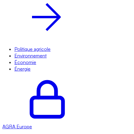
Politique agricole
Environnement
Économie
Énergie
AGRA
Europe