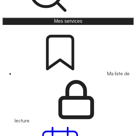
Mes services
Ma liste de
lecture