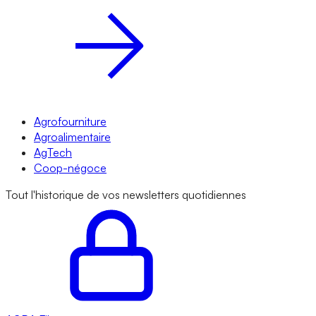
Agrofourniture
Agroalimentaire
AgTech
Coop-négoce
Tout l'historique de vos newsletters quotidiennes