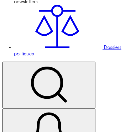
newsletters
Dossiers
politiques