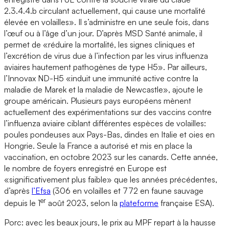
2.3.4.4.b circulant actuellement, qui cause une mortalité
élevée en volailles». Il s’administre en une seule fois, dans
l’œuf ou à l’âge d’un jour. D’après MSD Santé animale, il
permet de «réduire la mortalité, les signes cliniques et
l’excrétion de virus due à l’infection par les virus influenza
aviaires hautement pathogènes de type H5». Par ailleurs,
l’Innovax ND-H5 «induit une immunité active contre la
maladie de Marek et la maladie de Newcastle», ajoute le
groupe américain. Plusieurs pays européens mènent
actuellement des expérimentations sur des vaccins contre
l’influenza aviaire ciblant différentes espèces de volailles:
poules pondeuses aux Pays-Bas, dindes en Italie et oies en
Hongrie. Seule la France a autorisé et mis en place la
vaccination, en octobre 2023 sur les canards. Cette année,
le nombre de foyers enregistré en Europe est
«significativement plus faible» que les années précédentes,
d’après
l’Efsa
(306 en volailles et 772 en faune sauvage
er
depuis le 1
août 2023, selon la
plateforme
française ESA).
Porc: avec les beaux jours, le prix au MPF repart à la hausse