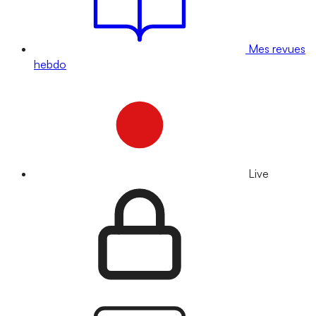
Mes revues
hebdo
Live