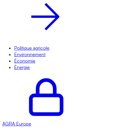
Politique agricole
Environnement
Économie
Énergie
AGRA
Europe