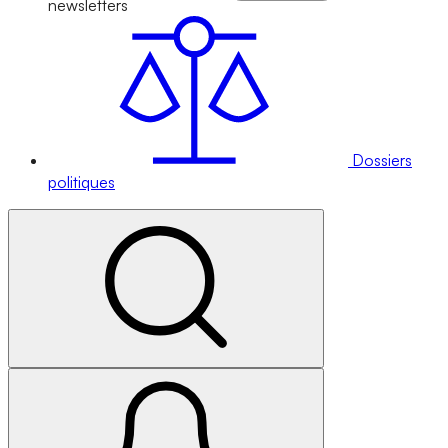
newsletters
Dossiers
politiques