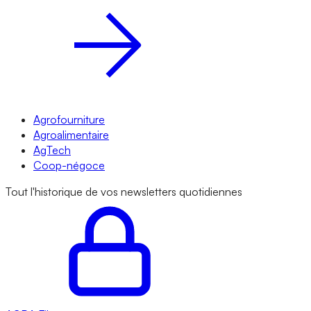
Agrofourniture
Agroalimentaire
AgTech
Coop-négoce
Tout l'historique de vos newsletters quotidiennes