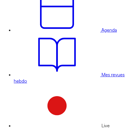
Agenda
Mes revues
hebdo
Live