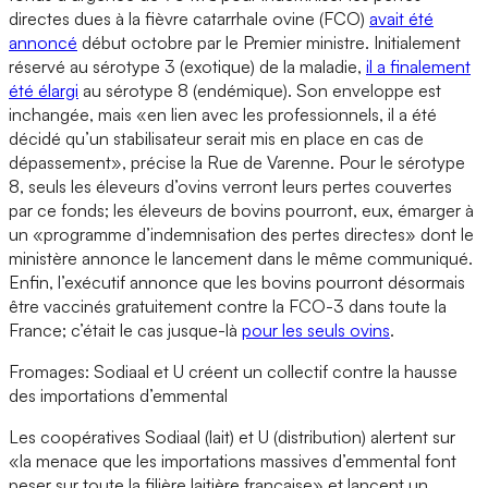
directes dues à la fièvre catarrhale ovine (FCO)
avait été
annoncé
début octobre par le Premier ministre. Initialement
réservé au sérotype 3 (exotique) de la maladie,
il a finalement
été élargi
au sérotype 8 (endémique). Son enveloppe est
inchangée, mais «en lien avec les professionnels, il a été
décidé qu’un stabilisateur serait mis en place en cas de
dépassement», précise la Rue de Varenne. Pour le sérotype
8, seuls les éleveurs d’ovins verront leurs pertes couvertes
par ce fonds; les éleveurs de bovins pourront, eux, émarger à
un «programme d’indemnisation des pertes directes» dont le
ministère annonce le lancement dans le même communiqué.
Enfin, l’exécutif annonce que les bovins pourront désormais
être vaccinés gratuitement contre la FCO-3 dans toute la
France; c’était le cas jusque-là
pour les seuls ovins
.
Fromages: Sodiaal et U créent un collectif contre la hausse
des importations d’emmental
Les coopératives Sodiaal (lait) et U (distribution) alertent sur
«la menace que les importations massives d’emmental font
peser sur toute la filière laitière française» et lancent un