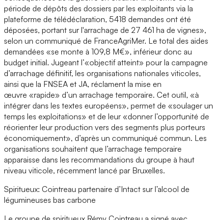
période de dépôts des dossiers par les exploitants via la
plateforme de télédéclaration, 5418 demandes ont été
déposées, portant sur l'arrachage de 27 461 ha de vignes»,
selon un communiqué de FranceAgriMer. Le total des aides
demandées «se monte à 109,8 M€», inférieur donc au
budget initial. Jugeant l’«objectif atteint» pour la campagne
d’arrachage définitif, les organisations nationales viticoles,
ainsi que la FNSEA et JA, réclament la mise en
œuvre «rapide» d’un arrachage temporaire. Cet outil, «à
intégrer dans les textes européens», permet de «soulager un
temps les exploitations» et de leur «donner l’opportunité de
réorienter leur production vers des segments plus porteurs
économiquement», d’après un communiqué commun. Les
organisations souhaitent que l’arrachage temporaire
apparaisse dans les recommandations du groupe à haut
niveau viticole, récemment lancé par Bruxelles.
Spiritueux: Cointreau partenaire d’Intact sur l’alcool de
légumineuses bas carbone
Le groupe de spiritueux Rémy Cointreau a signé avec