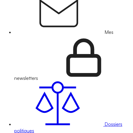
Mes
newsletters
Dossiers
politiques