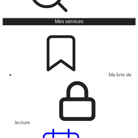
Mes services
Ma liste de
lecture