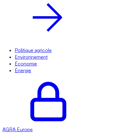
Politique agricole
Environnement
Économie
Énergie
AGRA
Europe