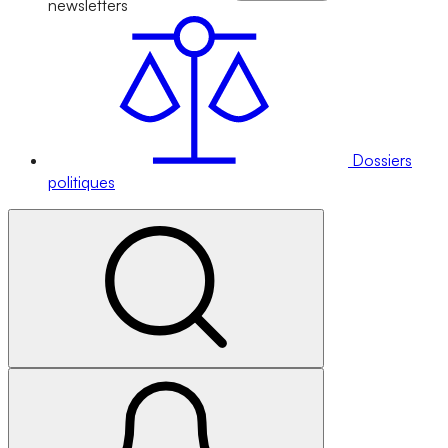
newsletters
Dossiers
politiques