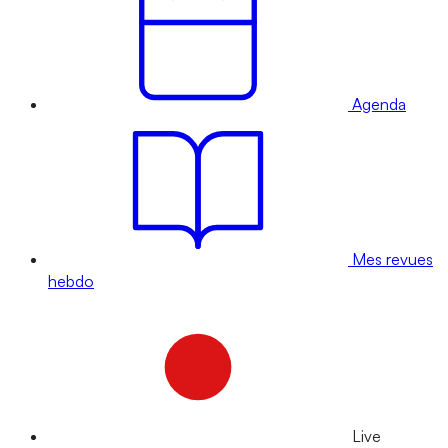
Agenda
Mes revues
hebdo
Live