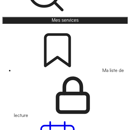
Mes services
Ma liste de
lecture