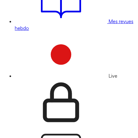
Mes revues
hebdo
Live