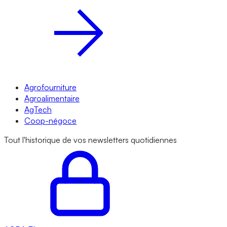
Agrofourniture
Agroalimentaire
AgTech
Coop-négoce
Tout l'historique de vos newsletters quotidiennes