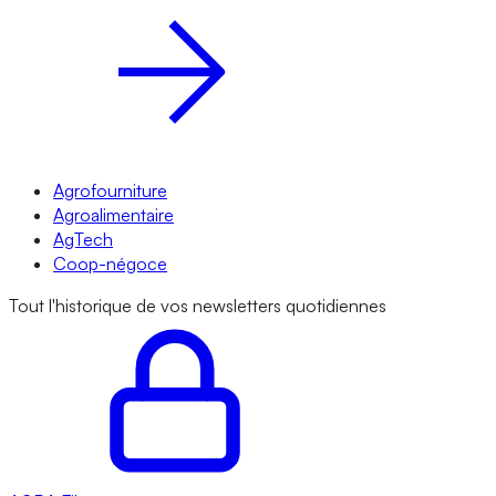
Agrofourniture
Agroalimentaire
AgTech
Coop-négoce
Tout l'historique de vos newsletters quotidiennes