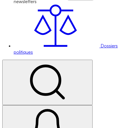
newsletters
Dossiers
politiques