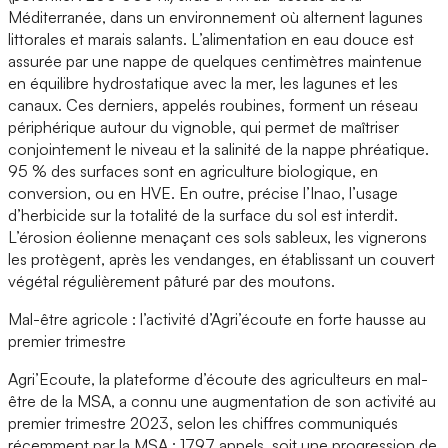
Méditerranée, dans un environnement où alternent lagunes
littorales et marais salants. L’alimentation en eau douce est
assurée par une nappe de quelques centimètres maintenue
en équilibre hydrostatique avec la mer, les lagunes et les
canaux. Ces derniers, appelés roubines, forment un réseau
périphérique autour du vignoble, qui permet de maîtriser
conjointement le niveau et la salinité de la nappe phréatique.
95 % des surfaces sont en agriculture biologique, en
conversion, ou en HVE. En outre, précise l’Inao, l’usage
d’herbicide sur la totalité de la surface du sol est interdit.
L’érosion éolienne menaçant ces sols sableux, les vignerons
les protègent, après les vendanges, en établissant un couvert
végétal régulièrement pâturé par des moutons.
Mal-être agricole : l’activité d’Agri’écoute en forte hausse au
premier trimestre
Agri’Ecoute, la plateforme d’écoute des agriculteurs en mal-
être de la MSA, a connu une augmentation de son activité au
premier trimestre 2023, selon les chiffres communiqués
récemment par la MSA : 1797 appels, soit une progression de