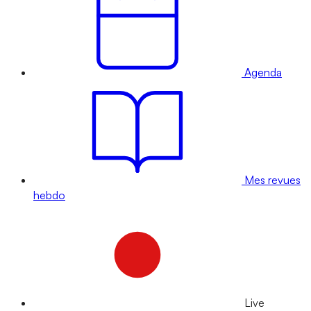
Agenda
Mes revues
hebdo
Live