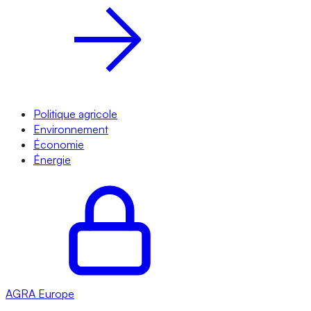
Politique agricole
Environnement
Économie
Énergie
AGRA
Europe