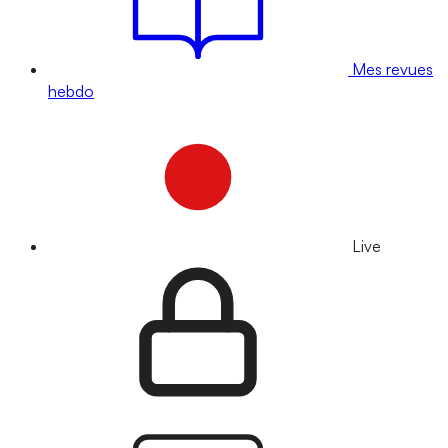
Mes revues
hebdo
Live