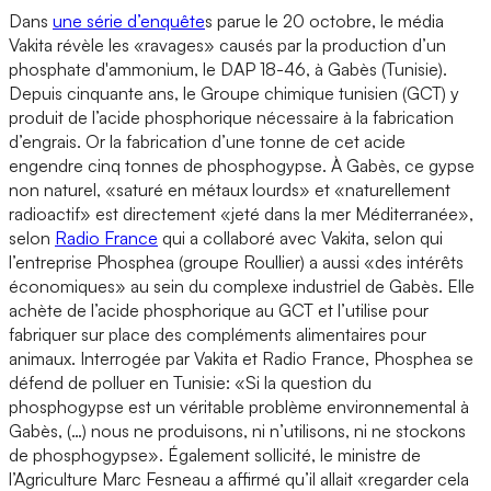
Dans
une série d’enquête
s parue le 20 octobre, le média
Vakita révèle les «ravages» causés par la production d’un
phosphate d'ammonium, le DAP 18-46, à Gabès (Tunisie).
Depuis cinquante ans, le Groupe chimique tunisien (GCT) y
produit de l’acide phosphorique nécessaire à la fabrication
d’engrais. Or la fabrication d’une tonne de cet acide
engendre cinq tonnes de phosphogypse. À Gabès, ce gypse
non naturel, «saturé en métaux lourds» et «naturellement
radioactif» est directement «jeté dans la mer Méditerranée»,
selon
Radio France
qui a collaboré avec Vakita, selon qui
l’entreprise Phosphea (groupe Roullier) a aussi «des intérêts
économiques» au sein du complexe industriel de Gabès. Elle
achète de l’acide phosphorique au GCT et l’utilise pour
fabriquer sur place des compléments alimentaires pour
animaux. Interrogée par Vakita et Radio France, Phosphea se
défend de polluer en Tunisie: «Si la question du
phosphogypse est un véritable problème environnemental à
Gabès, (…) nous ne produisons, ni n’utilisons, ni ne stockons
de phosphogypse». Également sollicité, le ministre de
l’Agriculture Marc Fesneau a affirmé qu’il allait «regarder cela