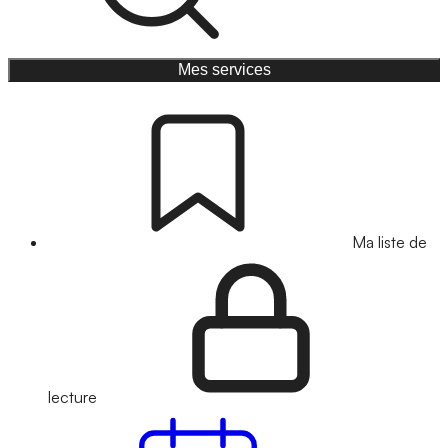
Mes services
Ma liste de
lecture