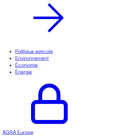
Politique agricole
Environnement
Économie
Énergie
AGRA
Europe