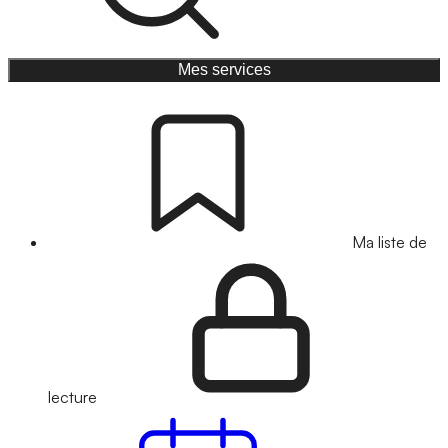
Mes services
Ma liste de
lecture