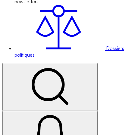
newsletters
Dossiers
politiques