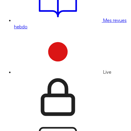
Mes revues
hebdo
Live