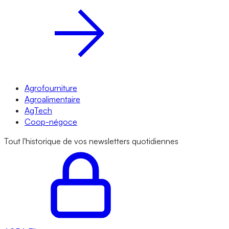
Agrofourniture
Agroalimentaire
AgTech
Coop-négoce
Tout l'historique de vos newsletters quotidiennes