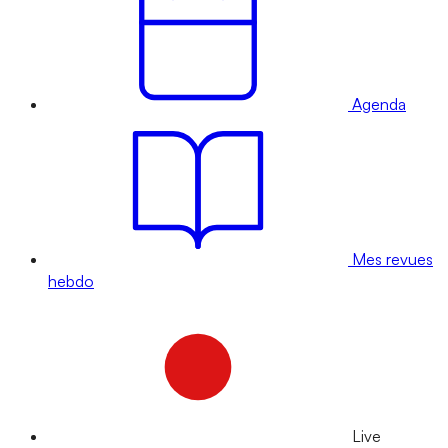
Agenda
Mes revues
hebdo
Live