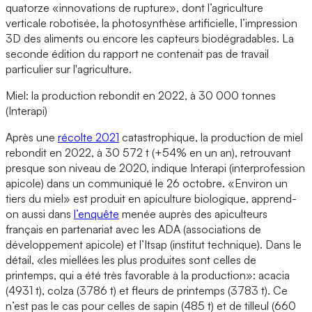
quatorze «innovations de rupture», dont l’agriculture
verticale robotisée, la photosynthèse artificielle, l’impression
3D des aliments ou encore les capteurs biodégradables. La
seconde édition du rapport ne contenait pas de travail
particulier sur l'agriculture.
Miel: la production rebondit en 2022, à 30 000 tonnes
(Interapi)
Après une
récolte 2021
catastrophique, la production de miel
rebondit en 2022, à 30 572 t (+54% en un an), retrouvant
presque son niveau de 2020, indique Interapi (interprofession
apicole) dans un communiqué le 26 octobre. «Environ un
tiers du miel» est produit en apiculture biologique, apprend-
on aussi dans
l’enquête
menée auprès des apiculteurs
français en partenariat avec les ADA (associations de
développement apicole) et l’Itsap (institut technique). Dans le
détail, «les miellées les plus produites sont celles de
printemps, qui a été très favorable à la production»: acacia
(4931 t), colza (3786 t) et fleurs de printemps (3783 t). Ce
n’est pas le cas pour celles de sapin (485 t) et de tilleul (660