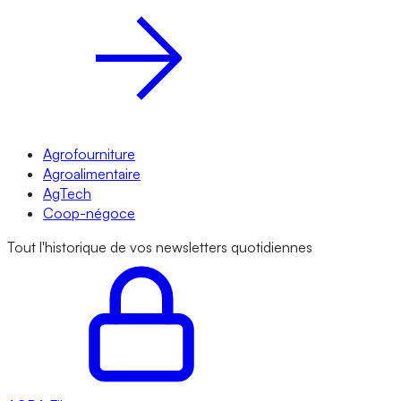
Agrofourniture
Agroalimentaire
AgTech
Coop-négoce
Tout l'historique de vos newsletters quotidiennes