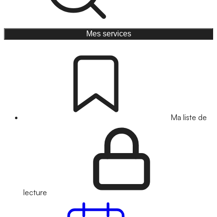
Mes services
Ma liste de
lecture