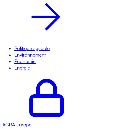
Politique agricole
Environnement
Économie
Énergie
AGRA
Europe