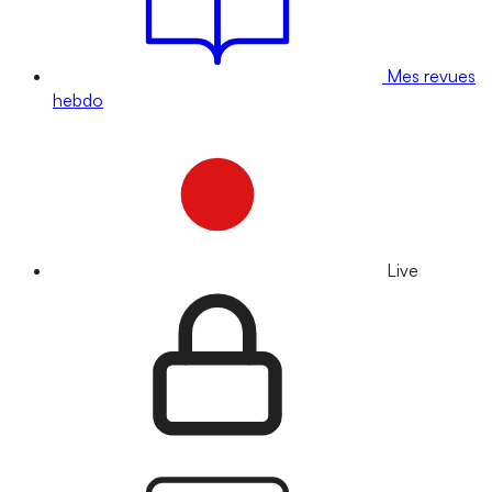
Mes revues
hebdo
Live