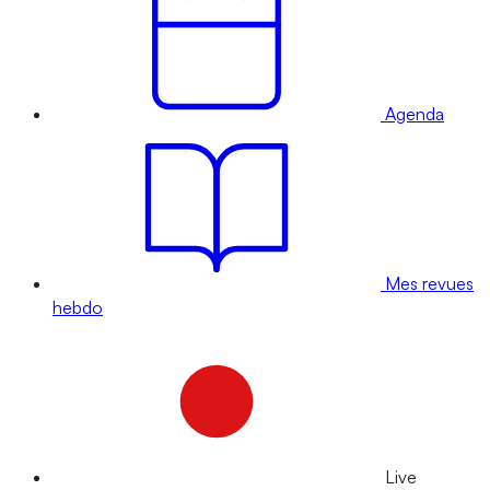
Agenda
Mes revues
hebdo
Live