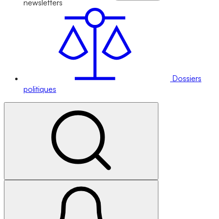
newsletters
Dossiers
politiques