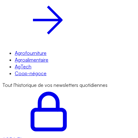
Agrofourniture
Agroalimentaire
AgTech
Coop-négoce
Tout l'historique de vos newsletters quotidiennes