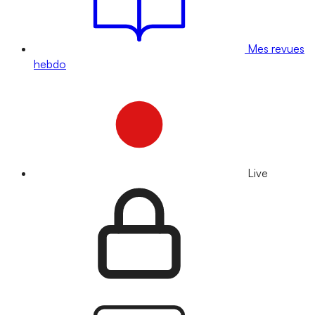
Mes revues
hebdo
Live