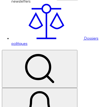
newsletters
Dossiers
politiques