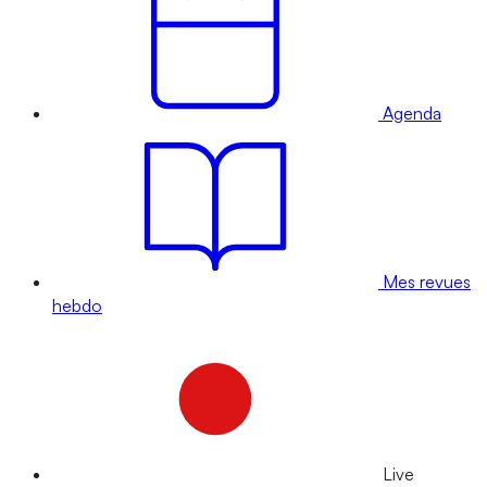
Agenda
Mes revues
hebdo
Live