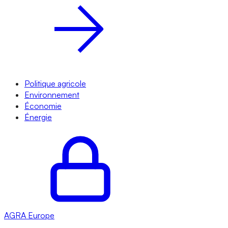
Politique agricole
Environnement
Économie
Énergie
AGRA
Europe