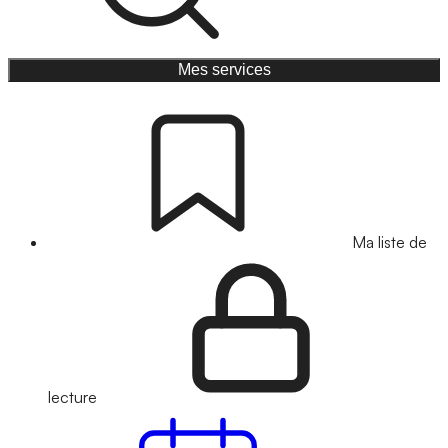
Mes services
Ma liste de
lecture