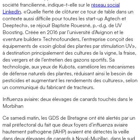
société francilienne, indique-t-elle sur le
réseau social
LinkedIn
. «Quelle fierté de clôturer ce tour de table dans un
contexte aussi difficile pour toutes les start-up Agtech et
Deeptech», se réjouit Baptiste Rouesné, p.-d.g. de UV
Boosting. Créée en 2016 par l’université d’Avignon et le
«venture builder» Technofounders, l’entreprise conçoit des
équipements de «soin global des plantes par stimulation UV»,
à destination principalement des cultures de la vigne, la fraise,
des vergers et de l’entretien des gazons sportifs. Sa
technologie, aux yeux de Kubota, «améliore les mécanismes
de défense naturels des plantes, réduisant ainsi le besoin de
pesticides et augmentant les rendements des cultures», selon
un communiqué du fabricant de tracteurs.
Influenza aviaire: deux élevages de canards touchés dans le
Morbihan
Ce samedi matin, les GDS de Bretagne ont été alertés par un
mail préfectoral du fait que deux foyers d’influenza aviaire
hautement pathogène (IAHP) avaient été détectés la veille
dans deux élevages de canards à Noyal-Muzillac, dans le sud