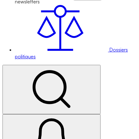
newsletters
Dossiers
politiques