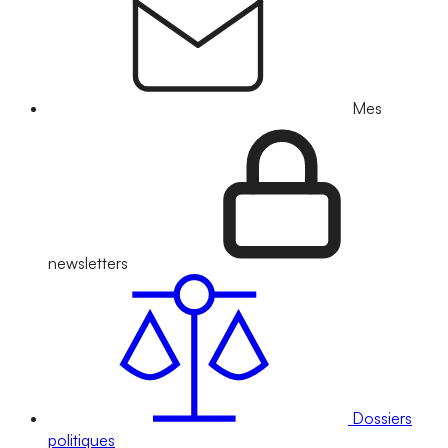
Mes
newsletters
Dossiers
politiques