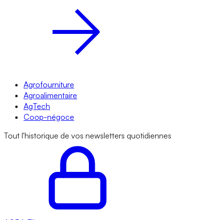
Agrofourniture
Agroalimentaire
AgTech
Coop-négoce
Tout l'historique de vos newsletters quotidiennes