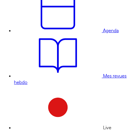
Agenda
Mes revues
hebdo
Live