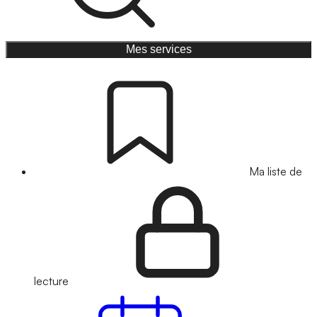
Mes services
Ma liste de
lecture