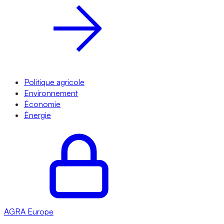
Politique agricole
Environnement
Économie
Énergie
AGRA
Europe