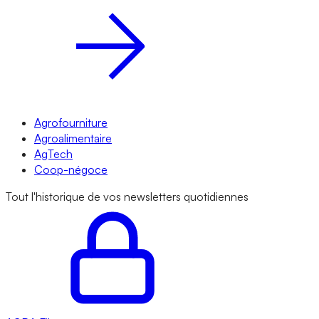
Agrofourniture
Agroalimentaire
AgTech
Coop-négoce
Tout l'historique de vos newsletters quotidiennes