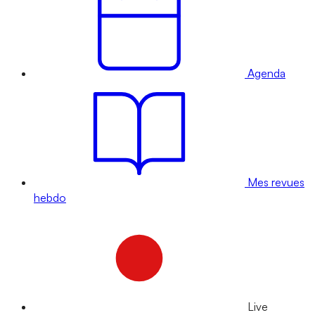
Agenda
Mes revues
hebdo
Live