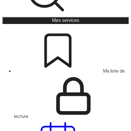
Mes services
Ma liste de
lecture