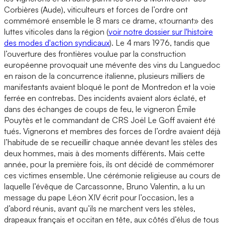
Corbières (Aude), viticulteurs et forces de l’ordre ont
commémoré ensemble le 8 mars ce drame, «tournant» des
luttes viticoles dans la région (
voir notre dossier sur l'histoire
des modes d'action syndicaux
). Le 4 mars 1976, tandis que
l’ouverture des frontières voulue par la construction
européenne provoquait une mévente des vins du Languedoc
en raison de la concurrence italienne, plusieurs milliers de
manifestants avaient bloqué le pont de Montredon et la voie
ferrée en contrebas. Des incidents avaient alors éclaté, et
dans des échanges de coups de feu, le vigneron Émile
Pouytès et le commandant de CRS Joël Le Goff avaient été
tués. Vignerons et membres des forces de l’ordre avaient déjà
l’habitude de se recueillir chaque année devant les stèles des
deux hommes, mais à des moments différents. Mais cette
année, pour la première fois, ils ont décidé de commémorer
ces victimes ensemble. Une cérémonie religieuse au cours de
laquelle l’évêque de Carcassonne, Bruno Valentin, a lu un
message du pape Léon XIV écrit pour l’occasion, les a
d’abord réunis, avant qu’ils ne marchent vers les stèles,
drapeaux français et occitan en tête, aux côtés d’élus de tous