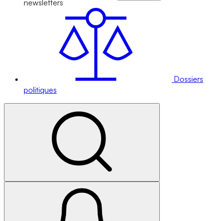
newsletters
Dossiers
politiques