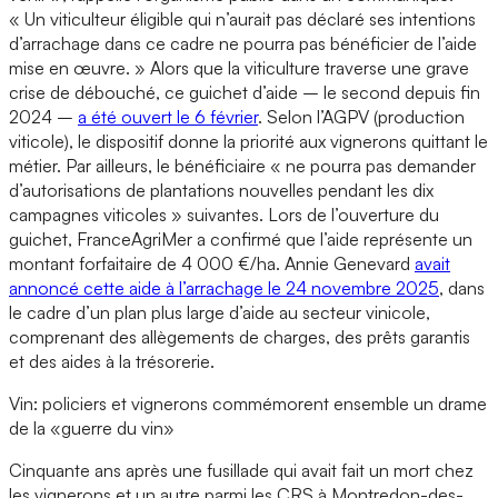
« Un viticulteur éligible qui n’aurait pas déclaré ses intentions
d’arrachage dans ce cadre ne pourra pas bénéficier de l’aide
mise en œuvre. » Alors que la viticulture traverse une grave
crise de débouché, ce guichet d’aide – le second depuis fin
2024 –
a été ouvert le 6 février
. Selon l’AGPV (production
viticole), le dispositif donne la priorité aux vignerons quittant le
métier. Par ailleurs, le bénéficiaire « ne pourra pas demander
d’autorisations de plantations nouvelles pendant les dix
campagnes viticoles » suivantes. Lors de l’ouverture du
guichet, FranceAgriMer a confirmé que l’aide représente un
montant forfaitaire de 4 000 €/ha. Annie Genevard
avait
annoncé cette aide à l’arrachage le 24 novembre 2025
, dans
le cadre d’un plan plus large d’aide au secteur vinicole,
comprenant des allègements de charges, des prêts garantis
et des aides à la trésorerie.
Vin: policiers et vignerons commémorent ensemble un drame
de la «guerre du vin»
Cinquante ans après une fusillade qui avait fait un mort chez
les vignerons et un autre parmi les CRS à Montredon-des-