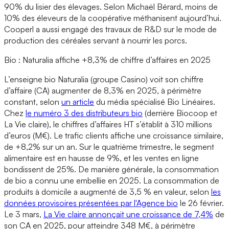
90% du lisier des élevages. Selon Michaël Bérard, moins de
10% des éleveurs de la coopérative méthanisent aujourd’hui.
Cooperl a aussi engagé des travaux de R&D sur le mode de
production des céréales servant à nourrir les porcs.
Bio : Naturalia affiche +8,3% de chiffre d’affaires en 2025
L’enseigne bio Naturalia (groupe Casino) voit son chiffre
d’affaire (CA) augmenter de 8,3% en 2025, à périmètre
constant, selon
un article
du média spécialisé Bio Linéaires.
Chez
le numéro 3 des distributeurs bio
(derrière Biocoop et
La Vie claire), le chiffres d’affaires HT s’établit à 310 millions
d’euros (M€). Le trafic clients affiche une croissance similaire,
de +8,2% sur un an. Sur le quatrième trimestre, le segment
alimentaire est en hausse de 9%, et les ventes en ligne
bondissent de 25%. De manière générale, la consommation
de bio a connu une embellie en 2025. La consommation de
produits à domicile a augmenté de 3,5 % en valeur, selon
les
données provisoires présentées par l'Agence bio
le 26 février.
Le 3 mars,
La Vie claire annonçait une croissance de 7,4%
de
son CA en 2025, pour atteindre 348 M€, à périmètre