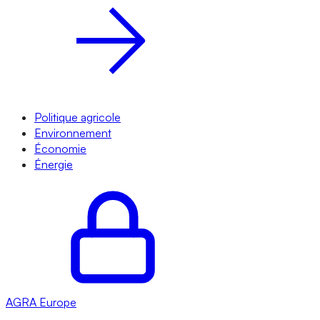
Politique agricole
Environnement
Économie
Énergie
AGRA
Europe