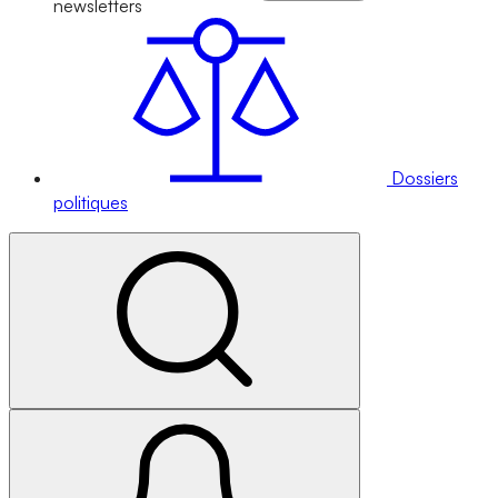
newsletters
Dossiers
politiques