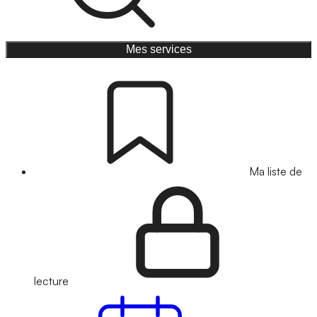
Mes services
Ma liste de
lecture