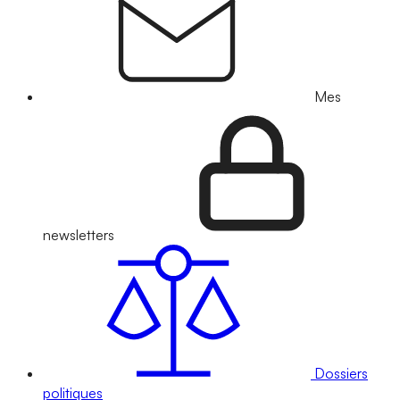
Mes
newsletters
Dossiers
politiques