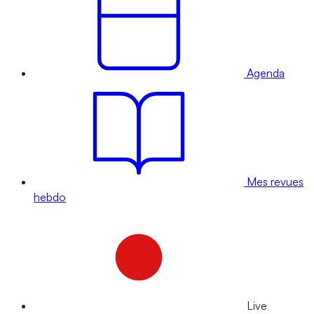
Agenda
Mes revues
hebdo
Live