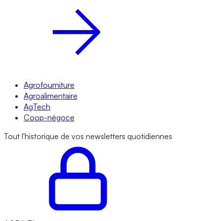
Agrofourniture
Agroalimentaire
AgTech
Coop-négoce
Tout l'historique de vos newsletters quotidiennes