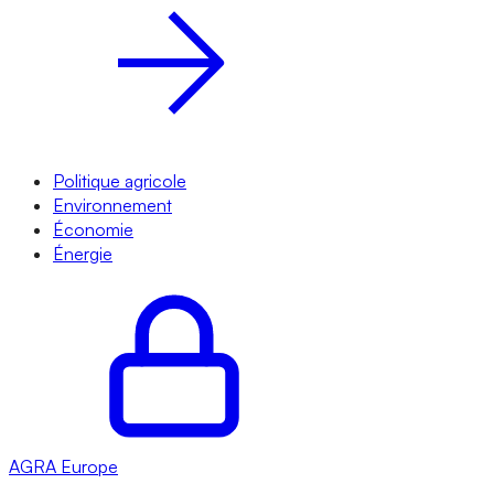
Politique agricole
Environnement
Économie
Énergie
AGRA
Europe