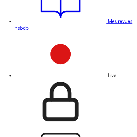
Mes revues
hebdo
Live