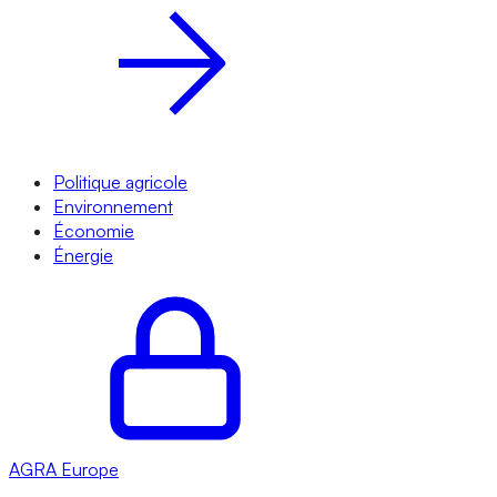
Politique agricole
Environnement
Économie
Énergie
AGRA
Europe