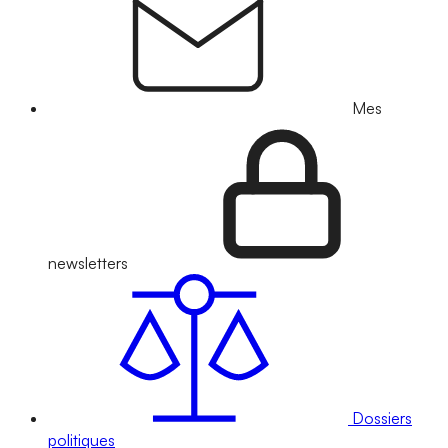
Mes
newsletters
Dossiers
politiques