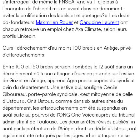
s’interrogeait de même la FNSEA, «ne va-t-elle pas à
l’encontre de l’objectif mis en avant dans ce document :
éviter la prolifération des labels et étiquetages?» Les deux
co-fondateurs
Maximilien Rouer
et
Capucine Laurent
ont
chacun retrouvé un emploi chez Axa Climate, selon leurs
profils Linkedin.
Ours : dérochement d’au moins 100 brebis en Ariège, privé
d'effarouchements
Entre 100 et 150 brebis seraient tombées le 12 août dans un
dérochement dû à une attaque d’ours en journée sur l’estive
de Guzet en Ariège, apprend Agra presse auprès du syndicat
ovin du département. Une estive qui, souligne Cécile
Giboureau, porte-parole syndicale, «est mitoyenne de celle
d’Ustous». Or à Ustous, comme dans six autres sites du
département, les effarouchements ont été suspendus en
août suite au pourvoi de l’ONG One Voice auprès du tribunal
administratif de Toulouse. Les deux arrêtés révisés publiés fin
août par la préfecture de l’Ariège, dont un dédié à Ustous, ont
également été retoqués par les juges. «Les attaques ne se