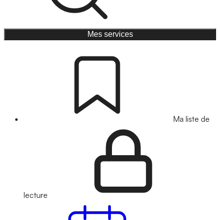
Mes services
Ma liste de
lecture