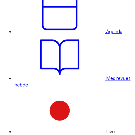
Agenda
Mes revues
hebdo
Live