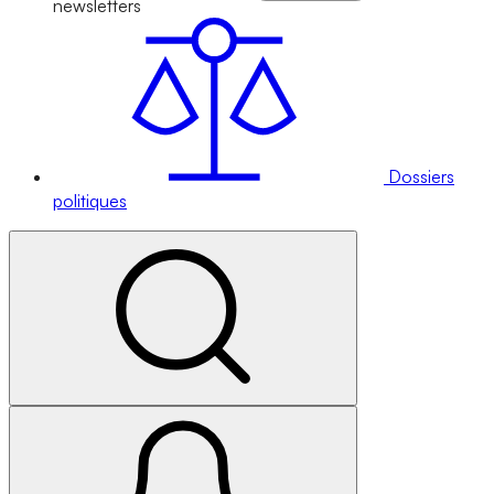
newsletters
Dossiers
politiques