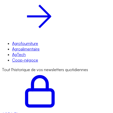
Agrofourniture
Agroalimentaire
AgTech
Coop-négoce
Tout l'historique de vos newsletters quotidiennes