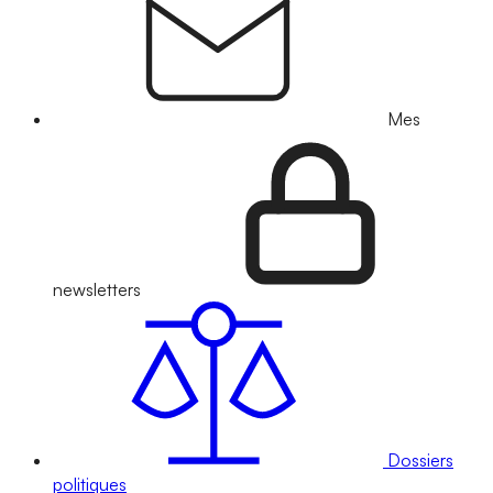
Mes
newsletters
Dossiers
politiques