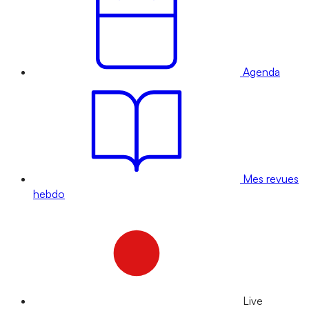
Agenda
Mes revues
hebdo
Live