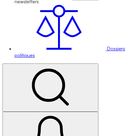
newsletters
Dossiers
politiques