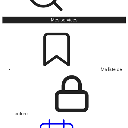
Mes services
Ma liste de
lecture