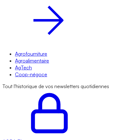
Agrofourniture
Agroalimentaire
AgTech
Coop-négoce
Tout l'historique de vos newsletters quotidiennes