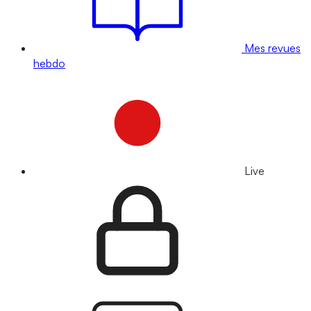
Mes revues
hebdo
Live