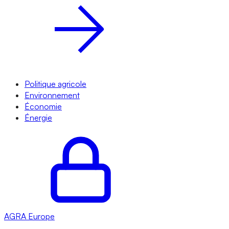
Politique agricole
Environnement
Économie
Énergie
AGRA
Europe