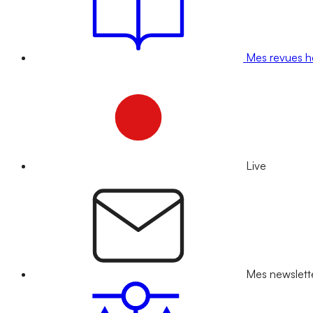
Mes revues 
Live
Mes newslett