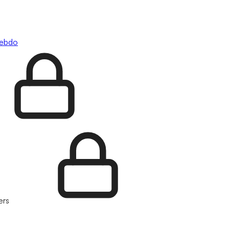
hebdo
ers