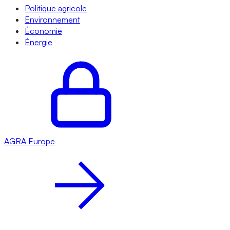
Politique agricole
Environnement
Économie
Énergie
AGRA
Europe