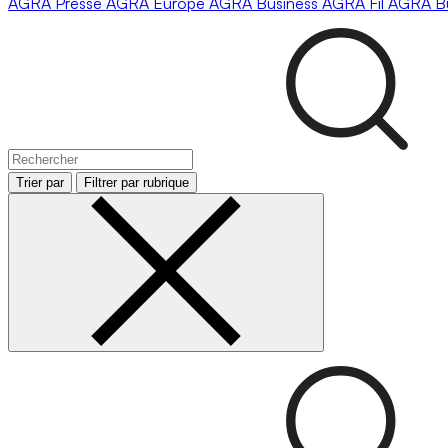
AGRA
Presse
AGRA
Europe
AGRA
Business
AGRA
Fil
AGRA
B
Trier par
Filtrer par rubrique