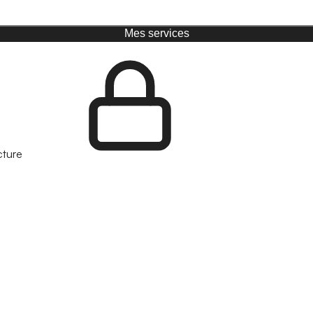
Mes services
cture