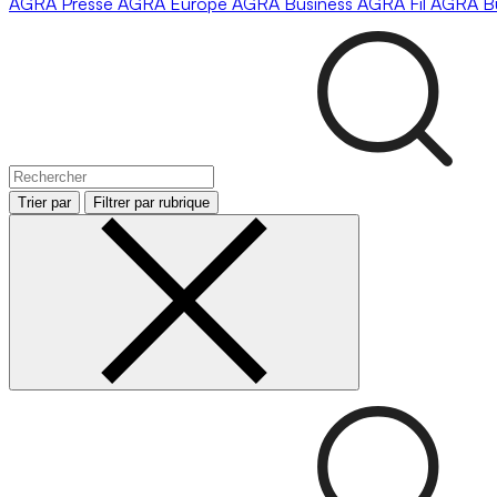
AGRA
Presse
AGRA
Europe
AGRA
Business
AGRA
Fil
AGRA
B
Trier par
Filtrer par rubrique