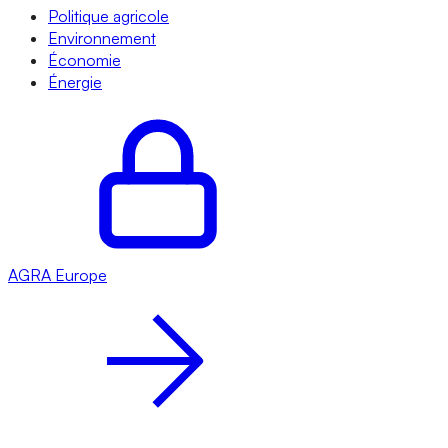
Politique agricole
Environnement
Économie
Énergie
AGRA
Europe