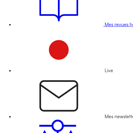
Mes revues 
Live
Mes newslett