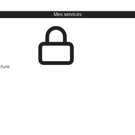
Mes services
cture