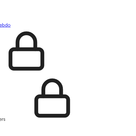
hebdo
ers