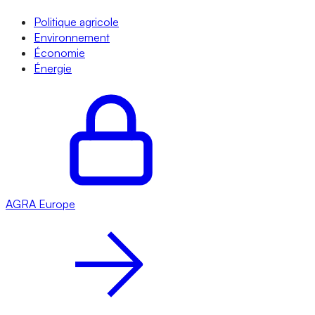
Politique agricole
Environnement
Économie
Énergie
AGRA
Europe