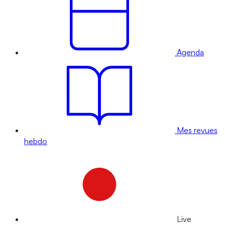
Agenda
Mes revues
hebdo
Live