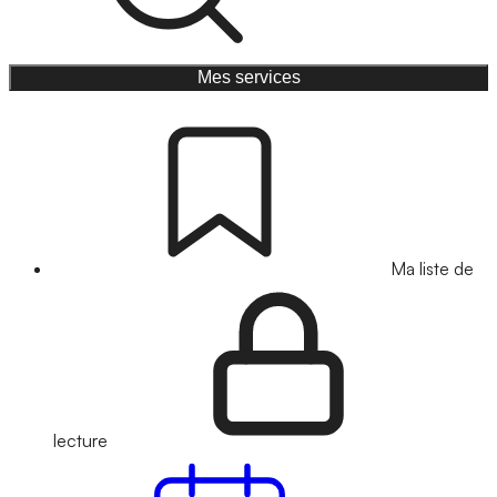
Mes services
Ma liste de
lecture