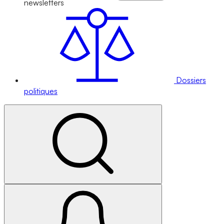
newsletters
Dossiers
politiques