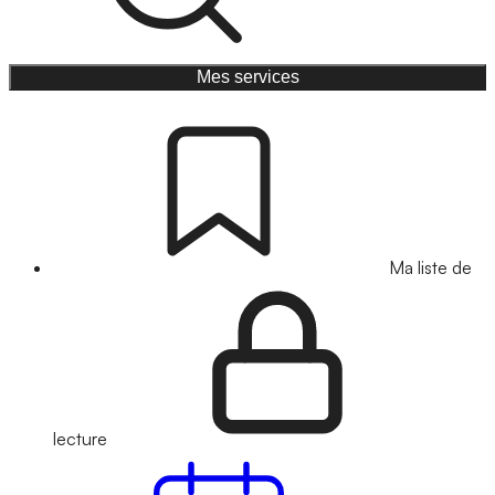
Mes services
Ma liste de
lecture