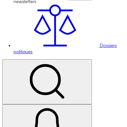
newsletters
Dossiers
politiques