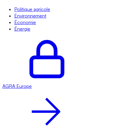
Politique agricole
Environnement
Économie
Énergie
AGRA
Europe