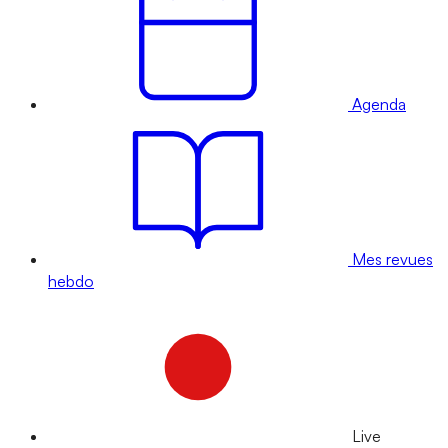
Agenda
Mes revues
hebdo
Live