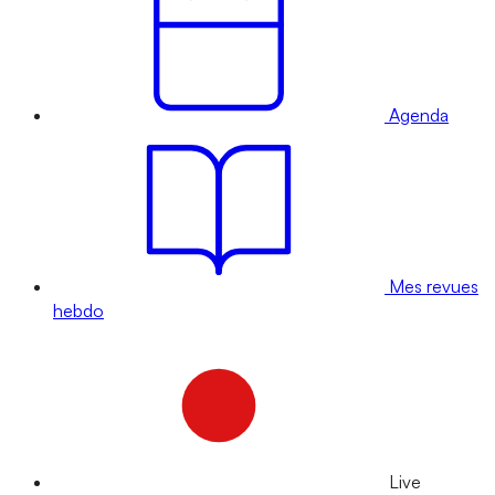
Agenda
Mes revues
hebdo
Live