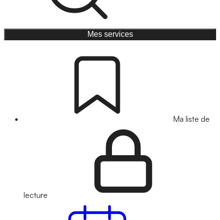
Mes services
Ma liste de
lecture