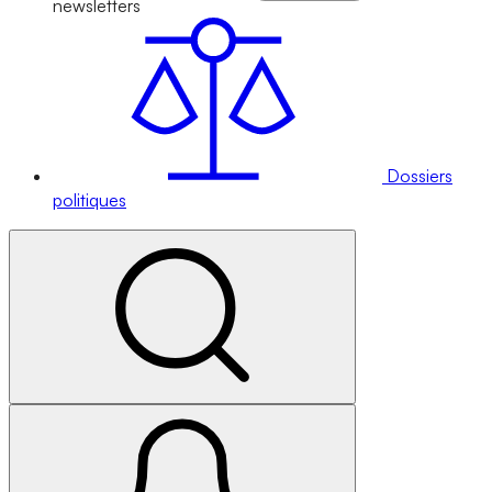
newsletters
Dossiers
politiques