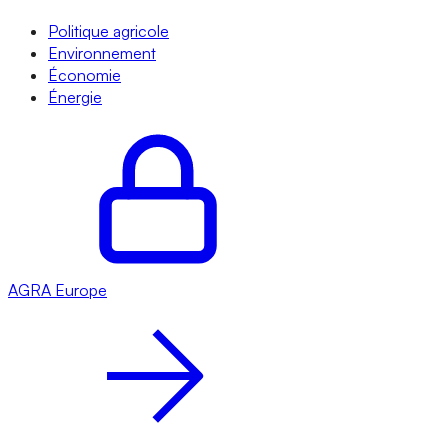
Politique agricole
Environnement
Économie
Énergie
AGRA
Europe