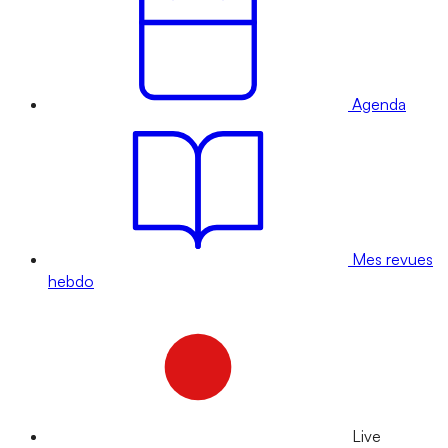
Agenda
Mes revues
hebdo
Live