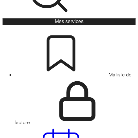
Mes services
Ma liste de
lecture