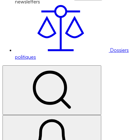
newsletters
Dossiers
politiques