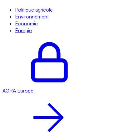
Politique agricole
Environnement
Économie
Énergie
AGRA
Europe