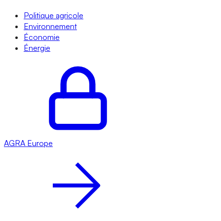
Politique agricole
Environnement
Économie
Énergie
AGRA
Europe