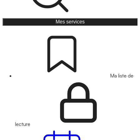
Mes services
Ma liste de
lecture