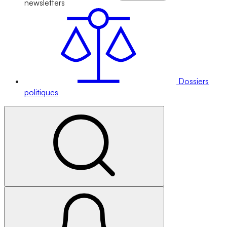
newsletters
Dossiers
politiques