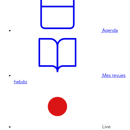
Agenda
Mes revues
hebdo
Live