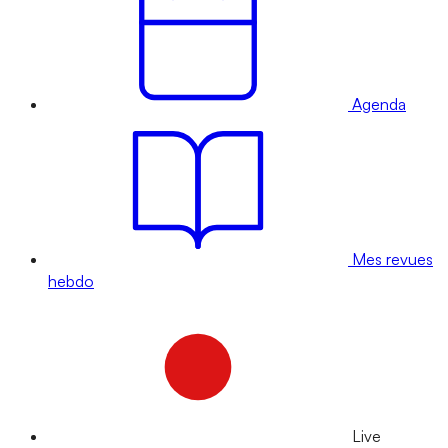
Agenda
Mes revues
hebdo
Live