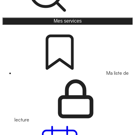
Mes services
Ma liste de
lecture