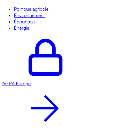
Politique agricole
Environnement
Économie
Énergie
AGRA
Europe