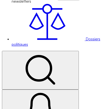
newsletters
Dossiers
politiques