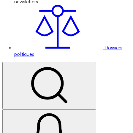
newsletters
Dossiers
politiques