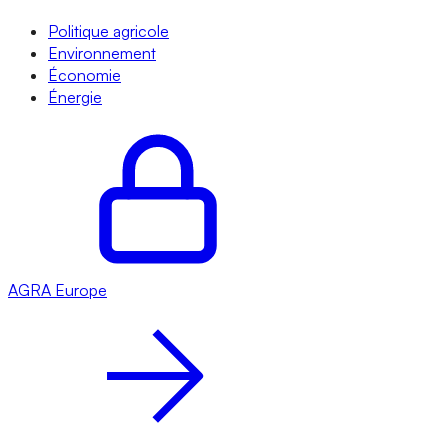
Politique agricole
Environnement
Économie
Énergie
AGRA
Europe