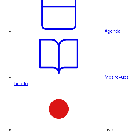
Agenda
Mes revues
hebdo
Live