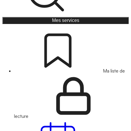
Mes services
Ma liste de
lecture