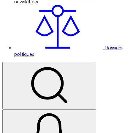
newsletters
Dossiers
politiques