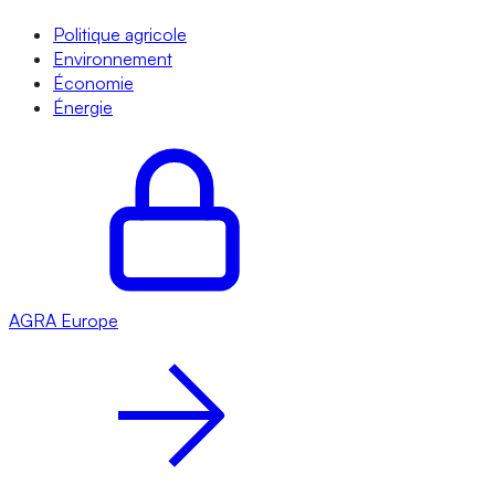
Politique agricole
Environnement
Économie
Énergie
AGRA
Europe