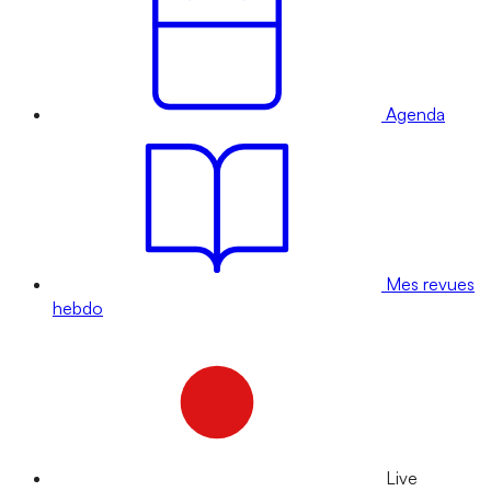
Agenda
Mes revues
hebdo
Live