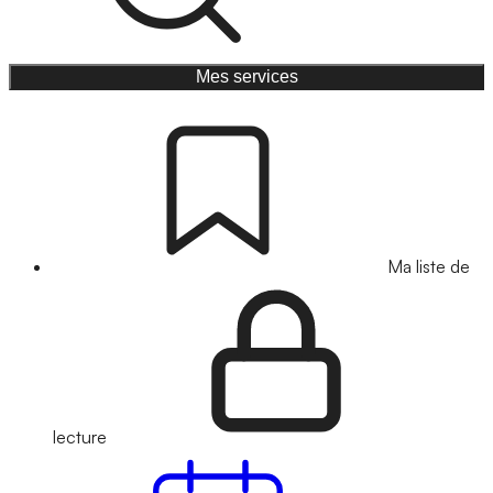
Mes services
Ma liste de
lecture