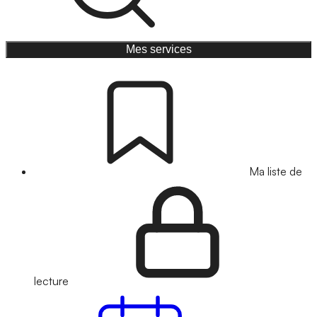
Mes services
Ma liste de
lecture