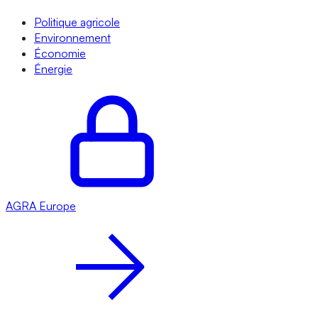
Politique agricole
Environnement
Économie
Énergie
AGRA
Europe