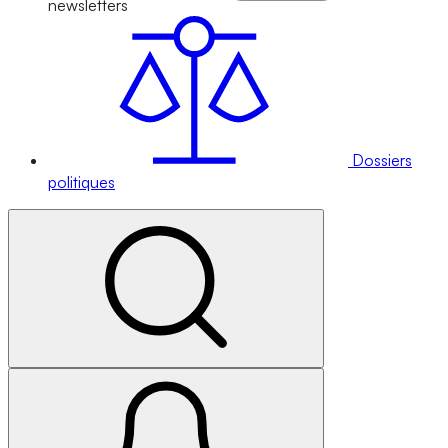
newsletters
Dossiers
politiques