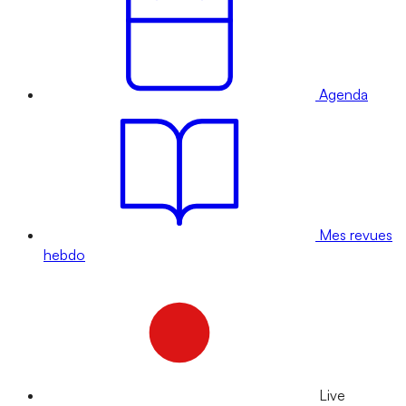
Agenda
Mes revues
hebdo
Live