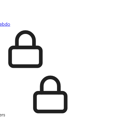
hebdo
ers