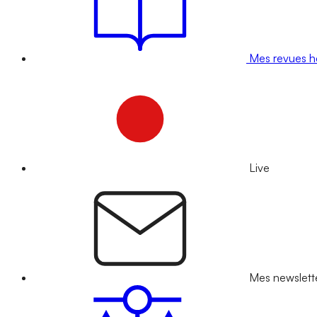
Mes revues 
Live
Mes newslett