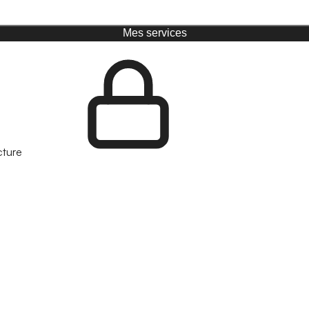
Mes services
cture