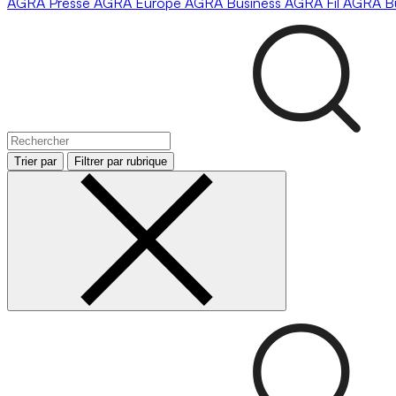
AGRA
Presse
AGRA
Europe
AGRA
Business
AGRA
Fil
AGRA
B
Trier par
Filtrer par rubrique