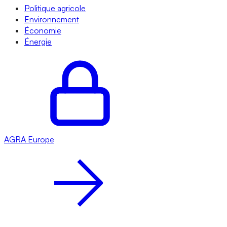
Politique agricole
Environnement
Économie
Énergie
AGRA
Europe