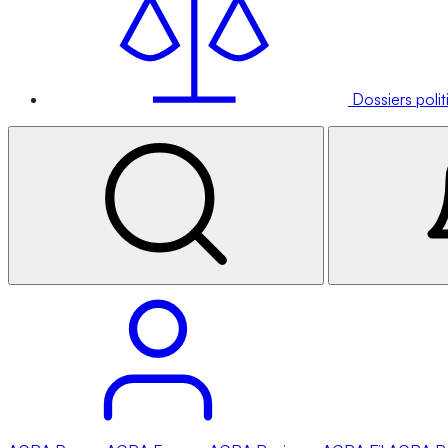
Dossiers poli