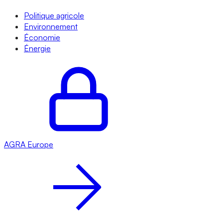
Politique agricole
Environnement
Économie
Énergie
AGRA
Europe