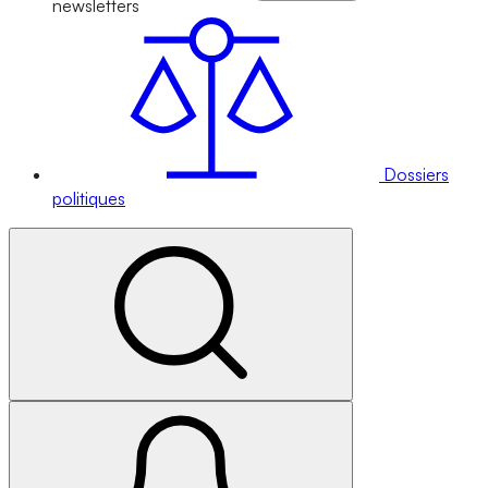
newsletters
Dossiers
politiques