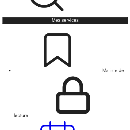
Mes services
Ma liste de
lecture