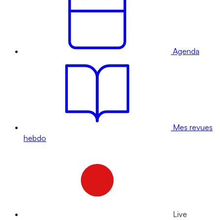
Agenda
Mes revues
hebdo
Live