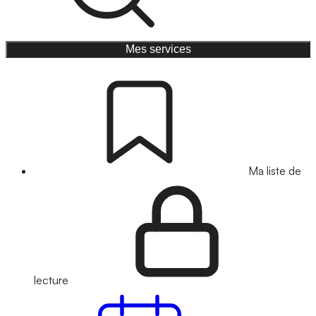
Mes services
Ma liste de
lecture