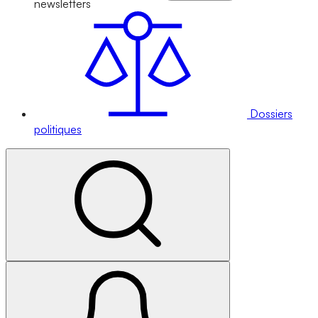
newsletters
Dossiers
politiques