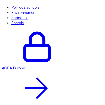
Politique agricole
Environnement
Économie
Énergie
AGRA
Europe