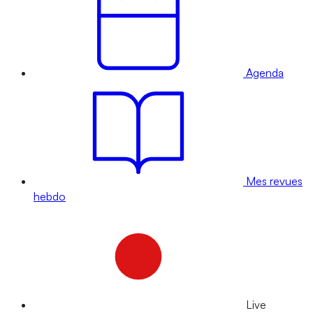
Agenda
Mes revues
hebdo
Live