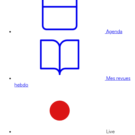
Agenda
Mes revues
hebdo
Live