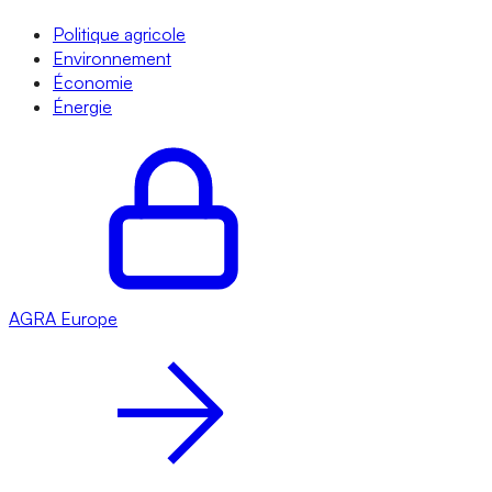
Politique agricole
Environnement
Économie
Énergie
AGRA
Europe