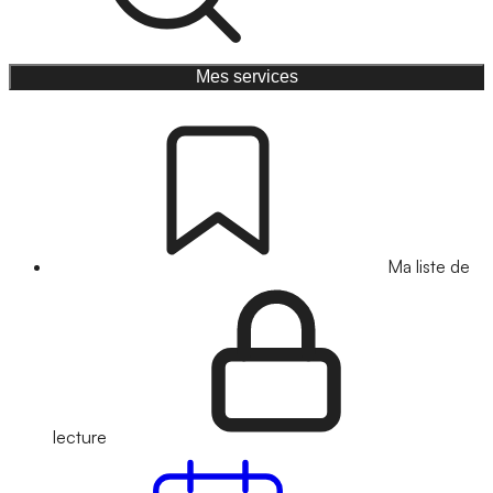
Mes services
Ma liste de
lecture