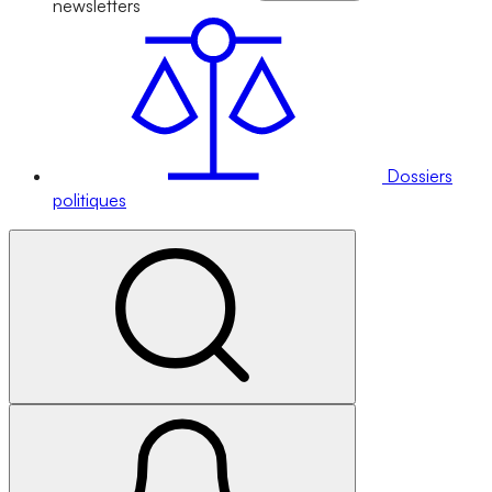
newsletters
Dossiers
politiques