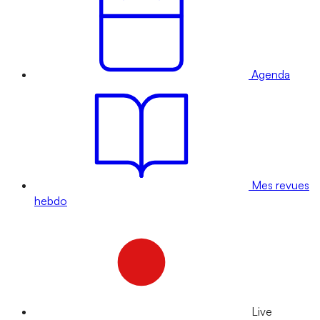
Agenda
Mes revues
hebdo
Live