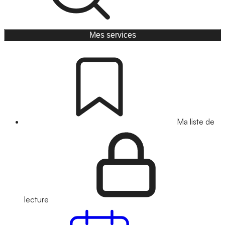
Mes services
Ma liste de
lecture