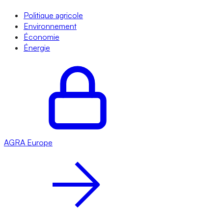
Politique agricole
Environnement
Économie
Énergie
AGRA
Europe