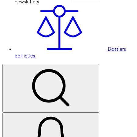
newsletters
Dossiers
politiques