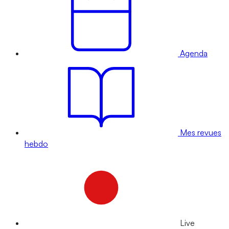
Agenda
Mes revues
hebdo
Live