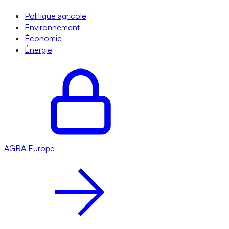
Politique agricole
Environnement
Économie
Énergie
AGRA
Europe