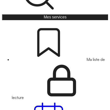
Mes services
Ma liste de
lecture