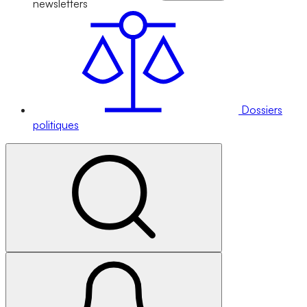
newsletters
Dossiers
politiques