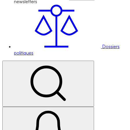
newsletters
Dossiers
politiques