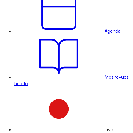
Agenda
Mes revues
hebdo
Live