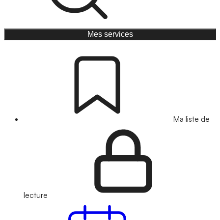
Mes services
Ma liste de
lecture