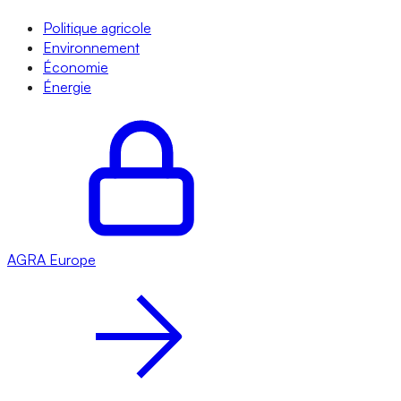
Politique agricole
Environnement
Économie
Énergie
AGRA
Europe