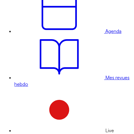
Agenda
Mes revues
hebdo
Live