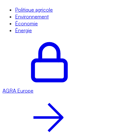
Politique agricole
Environnement
Économie
Énergie
AGRA
Europe