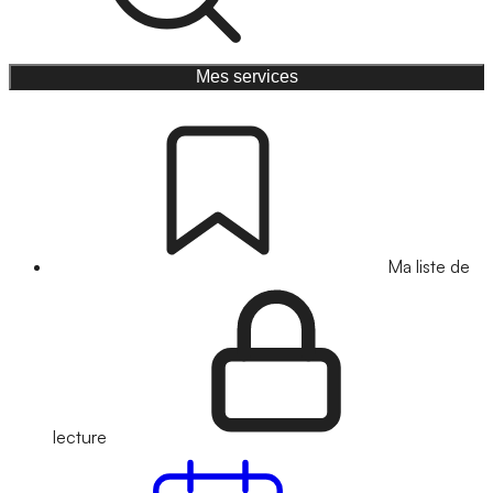
Mes services
Ma liste de
lecture