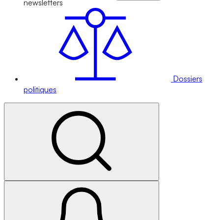
newsletters
Dossiers
politiques