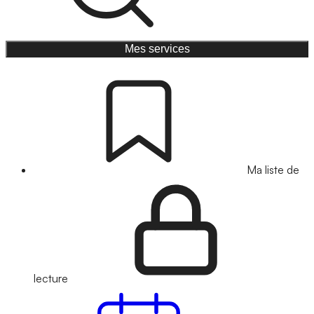
Mes services
Ma liste de
lecture