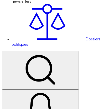
newsletters
Dossiers
politiques