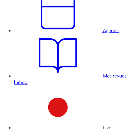
Agenda
Mes revues
hebdo
Live