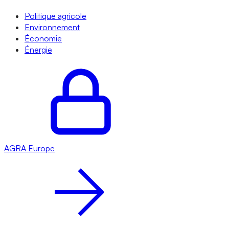
Politique agricole
Environnement
Économie
Énergie
AGRA
Europe