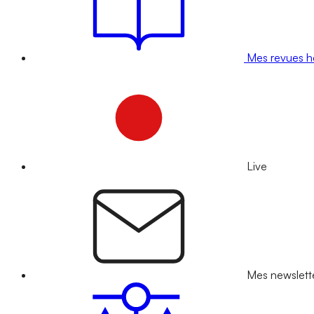
Mes revues 
Live
Mes newslett