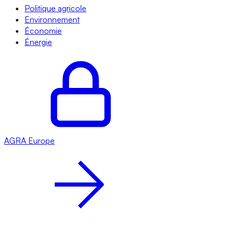
Politique agricole
Environnement
Économie
Énergie
AGRA
Europe