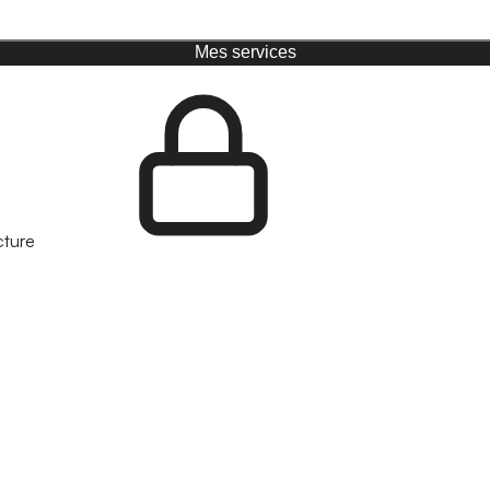
Mes services
cture