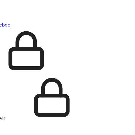
hebdo
ers