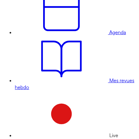
Agenda
Mes revues
hebdo
Live