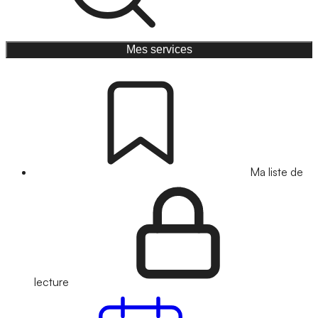
Mes services
Ma liste de
lecture