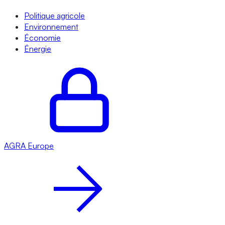
Politique agricole
Environnement
Économie
Énergie
AGRA
Europe