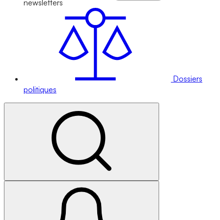
newsletters
Dossiers
politiques