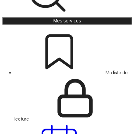
Mes services
Ma liste de
lecture