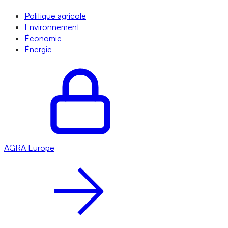
Politique agricole
Environnement
Économie
Énergie
AGRA
Europe