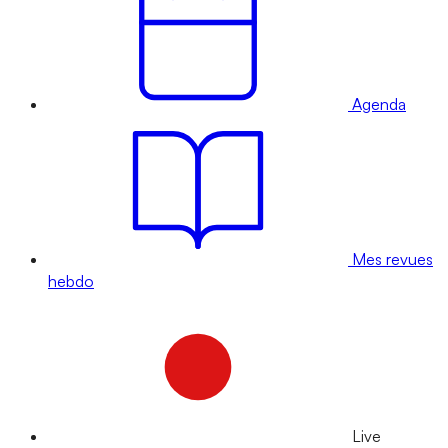
Agenda
Mes revues
hebdo
Live