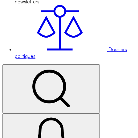
newsletters
Dossiers
politiques