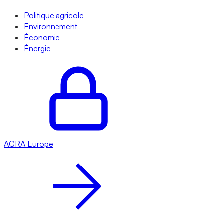
Politique agricole
Environnement
Économie
Énergie
AGRA
Europe