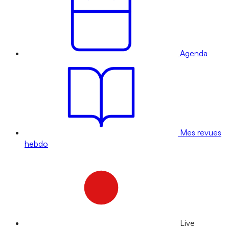
Agenda
Mes revues
hebdo
Live