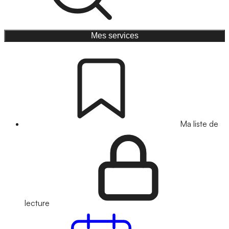
Mes services
Ma liste de
lecture