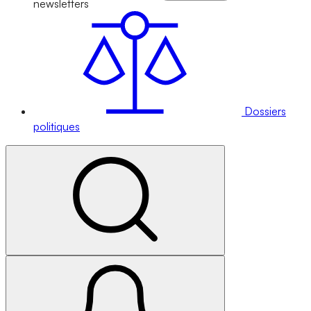
newsletters
Dossiers
politiques