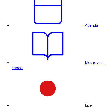
Agenda
Mes revues
hebdo
Live