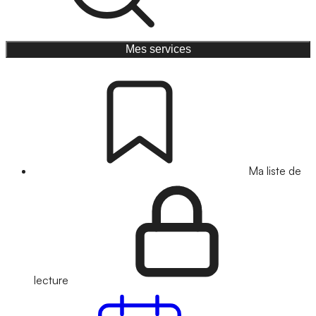
Mes services
Ma liste de
lecture