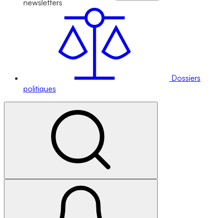
newsletters
Dossiers
politiques