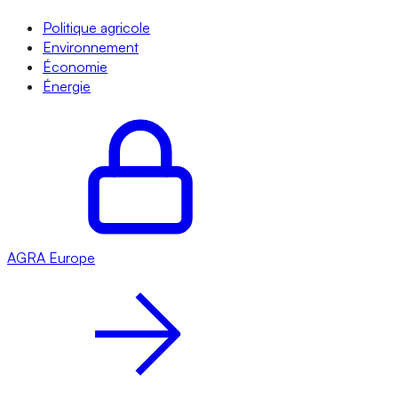
Politique agricole
Environnement
Économie
Énergie
AGRA
Europe