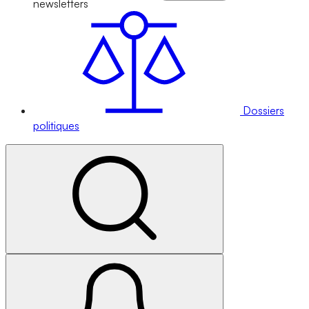
newsletters
Dossiers
politiques