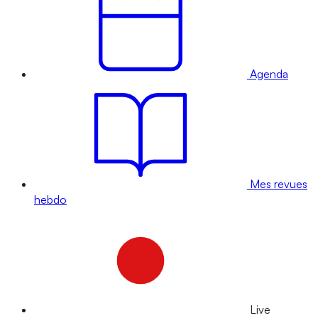
Agenda
Mes revues
hebdo
Live