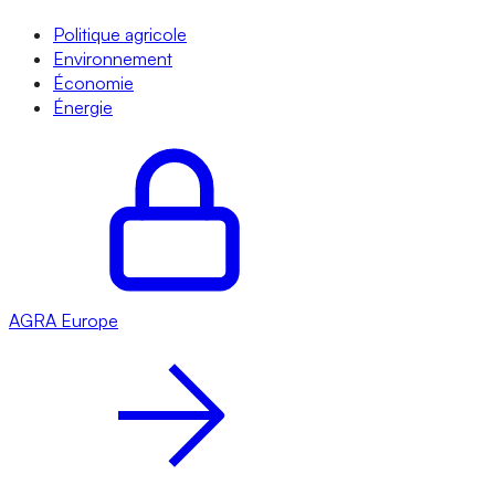
Politique agricole
Environnement
Économie
Énergie
AGRA
Europe