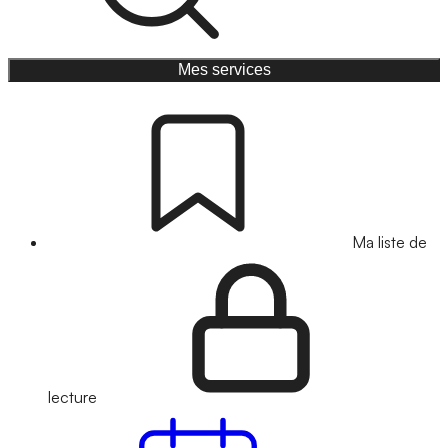
Mes services
Ma liste de
lecture