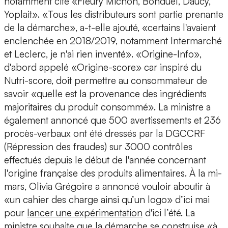
notamment cité «Fleury Michon, Bonduel, Daucy,
Yoplait». «Tous les distributeurs sont partie prenante
de la démarche», a-t-elle ajouté, «certains l'avaient
enclenchée en 2018/2019, notamment Intermarché
et Leclerc, je n'ai rien inventé». «Origine-Info»,
d'abord appelé «Origine-score» car inspiré du
Nutri-score, doit permettre au consommateur de
savoir «quelle est la provenance des ingrédients
majoritaires du produit consommé». La ministre a
également annoncé que 500 avertissements et 236
procès-verbaux ont été dressés par la DGCCRF
(Répression des fraudes) sur 3000 contrôles
effectués depuis le début de l'année concernant
l'origine française des produits alimentaires. À la mi-
mars, Olivia Grégoire a annoncé vouloir aboutir à
«un cahier des charge ainsi qu’un logo» d’ici mai
pour
lancer une expérimentation
d'ici l’été. La
ministre souhaite que la démarche se construise «à