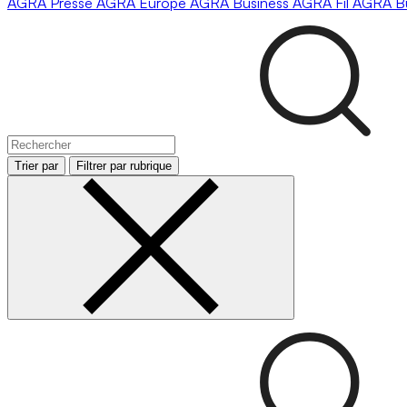
AGRA
Presse
AGRA
Europe
AGRA
Business
AGRA
Fil
AGRA
B
Trier par
Filtrer par rubrique