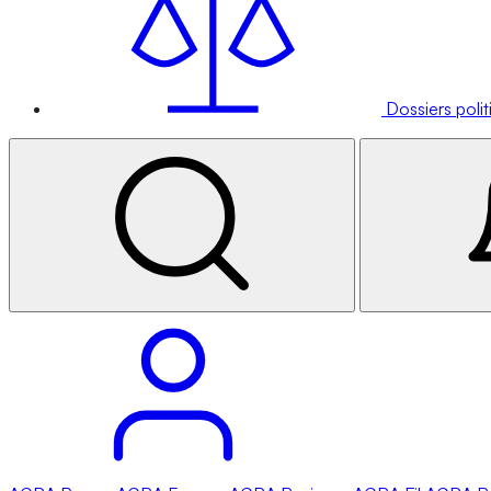
Dossiers poli