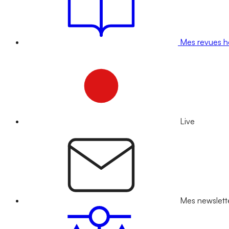
Mes revues 
Live
Mes newslett