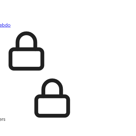
hebdo
ers