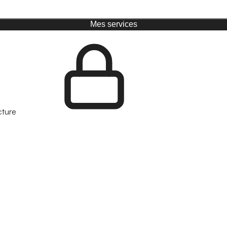
Mes services
cture