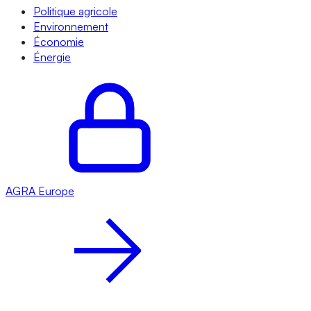
Politique agricole
Environnement
Économie
Énergie
AGRA
Europe