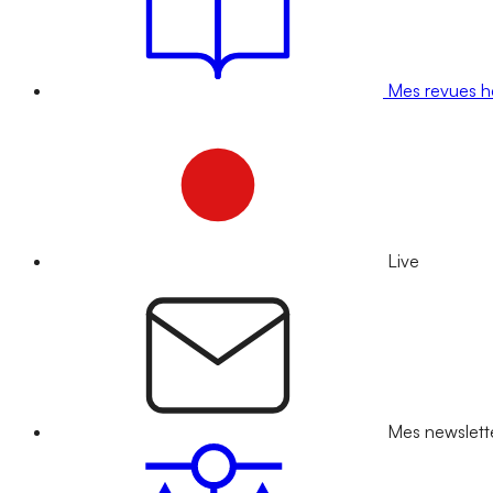
Mes revues 
Live
Mes newslett