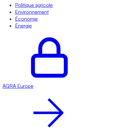
Politique agricole
Environnement
Économie
Énergie
AGRA
Europe