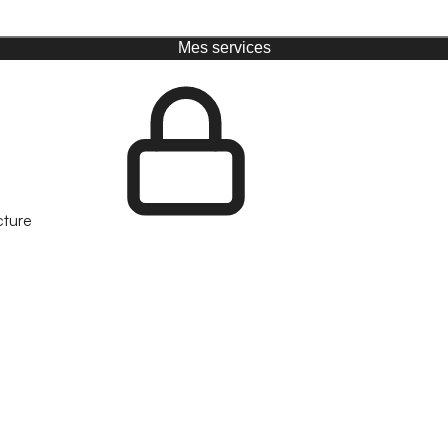
Mes services
cture