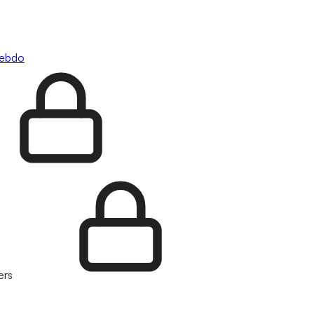
hebdo
ers