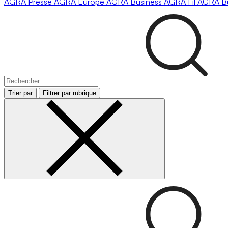
AGRA
Presse
AGRA
Europe
AGRA
Business
AGRA
Fil
AGRA
B
Trier par
Filtrer par rubrique