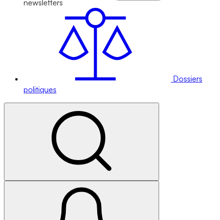
newsletters
Dossiers
politiques