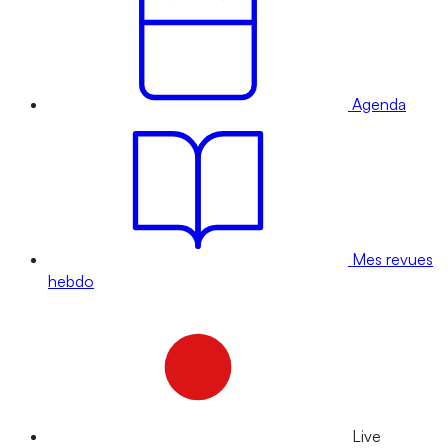
Agenda
Mes revues
hebdo
Live