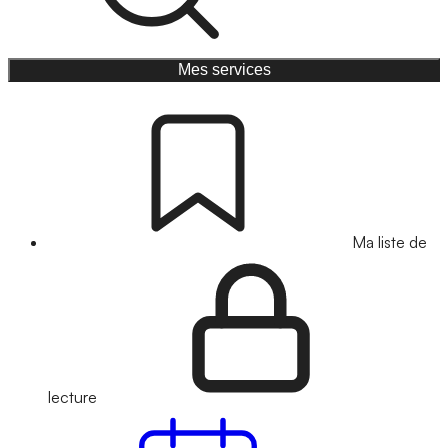
Mes services
Ma liste de
lecture