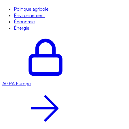
Politique agricole
Environnement
Économie
Énergie
AGRA
Europe