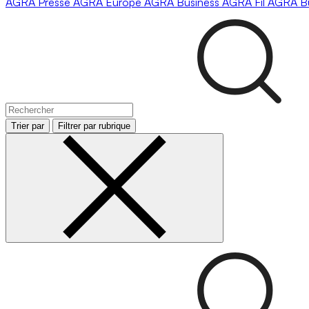
AGRA
Presse
AGRA
Europe
AGRA
Business
AGRA
Fil
AGRA
B
Trier par
Filtrer par rubrique