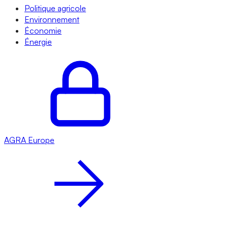
Politique agricole
Environnement
Économie
Énergie
AGRA
Europe