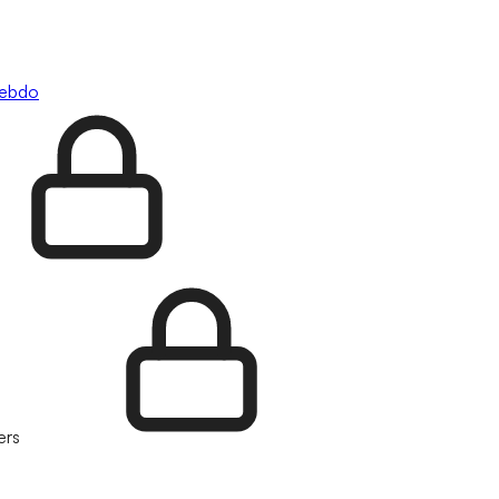
hebdo
ers