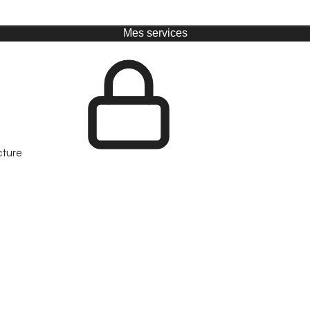
Mes services
cture