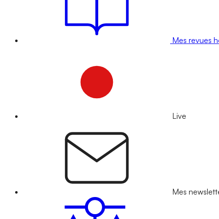
Mes revues 
Live
Mes newslett