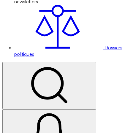
newsletters
Dossiers
politiques