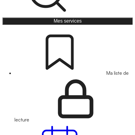
Mes services
Ma liste de
lecture