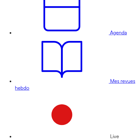
Agenda
Mes revues
hebdo
Live