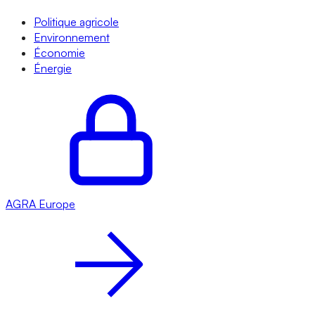
Politique agricole
Environnement
Économie
Énergie
AGRA
Europe