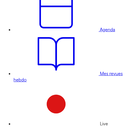
Agenda
Mes revues
hebdo
Live