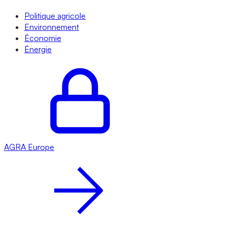
Politique agricole
Environnement
Économie
Énergie
AGRA
Europe