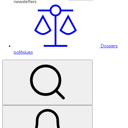
newsletters
Dossiers
politiques