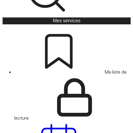
Mes services
Ma liste de
lecture