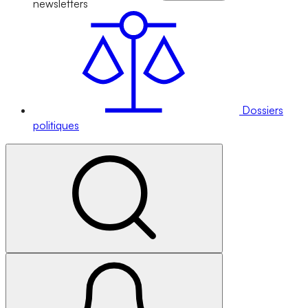
newsletters
Dossiers
politiques