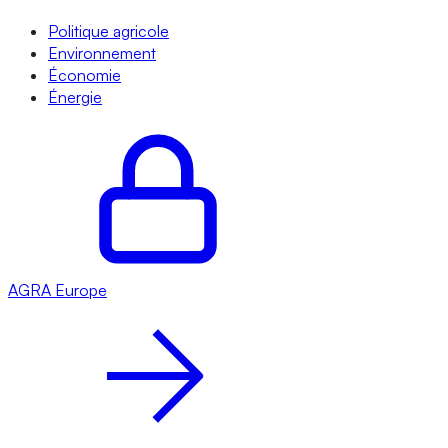
Politique agricole
Environnement
Économie
Énergie
AGRA
Europe