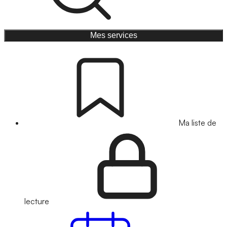
Mes services
Ma liste de
lecture