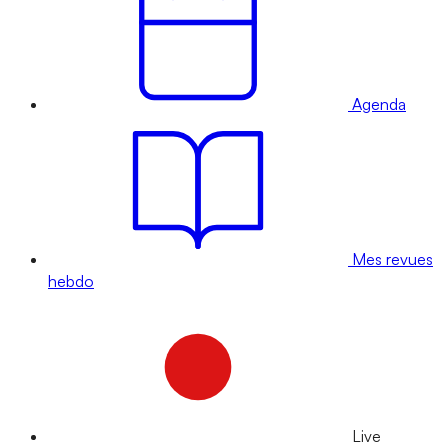
Agenda
Mes revues
hebdo
Live