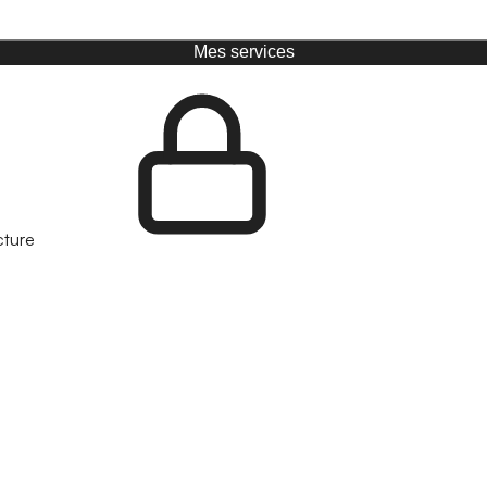
Mes services
cture