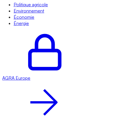
Politique agricole
Environnement
Économie
Énergie
AGRA
Europe