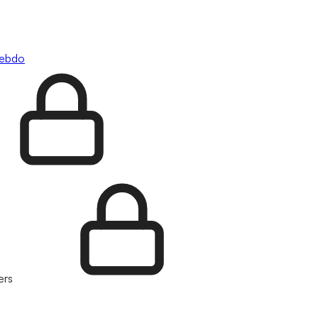
hebdo
ers