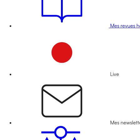
Mes revues 
Live
Mes newslett